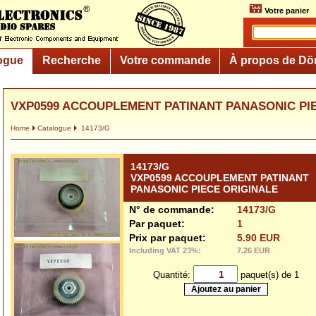
Votre panier
ogue
Recherche
Votre commande
À propos de Dö
VXP0599 ACCOUPLEMENT PATINANT PANASONIC PI
Home
Catalogue
14173/G
14173/G
VXP0599 ACCOUPLEMENT PATINANT
PANASONIC PIECE ORIGINALE
N° de commande:
14173/G
Par paquet:
1
Prix par paquet:
5.90 EUR
Including VAT 23%:
7.26 EUR
Quantité:
paquet(s) de 1