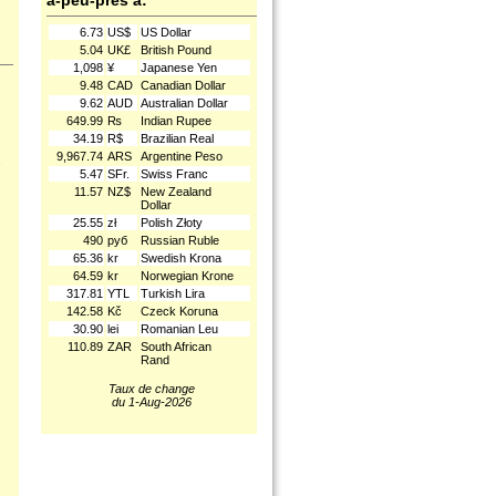
à-peu-près à:
6.73
US$
US Dollar
5.04
UK£
British Pound
1,098
¥
Japanese Yen
9.48
CAD
Canadian Dollar
9.62
AUD
Australian Dollar
649.99
₨
Indian Rupee
34.19
R$
Brazilian Real
9,967.74
ARS
Argentine Peso
.
5.47
SFr.
Swiss Franc
11.57
NZ$
New Zealand
Dollar
25.55
zł
Polish Złoty
490
руб
Russian Ruble
65.36
kr
Swedish Krona
64.59
kr
Norwegian Krone
317.81
YTL
Turkish Lira
142.58
Kč
Czeck Koruna
30.90
lei
Romanian Leu
110.89
ZAR
South African
Rand
Taux de change
du 1-Aug-2026