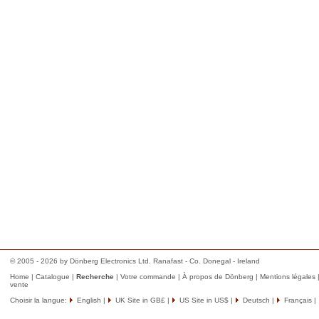
© 2005 - 2026 by Dönberg Electronics Ltd. Ranafast - Co. Donegal - Ireland
Home
|
Catalogue
|
Recherche
|
Votre commande
|
À propos de Dönberg
|
Mentions légales
vente
Choisir la langue:
English
|
UK Site in GB£
|
US Site in US$
|
Deutsch
|
Français
|