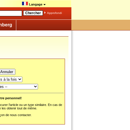
Langage
Approfondi
nberg
tre personnel!
rer l'article ou un type similaire. En cas de
e les obtenir tout de même.
façon de nous contacter.