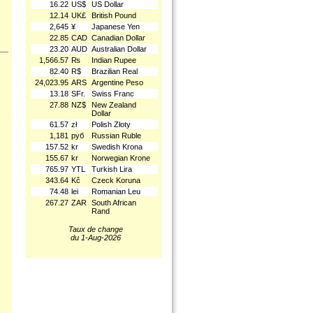
16.22
US$
US Dollar
12.14
UK£
British Pound
2,645
¥
Japanese Yen
22.85
CAD
Canadian Dollar
23.20
AUD
Australian Dollar
1,566.57
₨
Indian Rupee
82.40
R$
Brazilian Real
24,023.95
ARS
Argentine Peso
13.18
SFr.
Swiss Franc
27.88
NZ$
New Zealand
.
Dollar
61.57
zł
Polish Złoty
1,181
руб
Russian Ruble
157.52
kr
Swedish Krona
155.67
kr
Norwegian Krone
765.97
YTL
Turkish Lira
343.64
Kč
Czeck Koruna
74.48
lei
Romanian Leu
267.27
ZAR
South African
Rand
Taux de change
du 1-Aug-2026