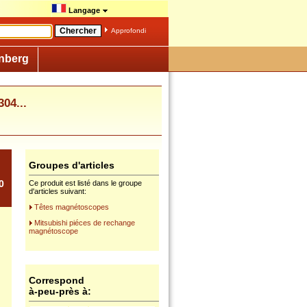
Langage
Approfondi
nberg
04...
Groupes d'articles
0
Ce produit est listé dans le groupe
d'articles suivant:
Têtes magnétoscopes
Mitsubishi piéces de rechange
magnétoscope
Correspond
à-peu-près à: