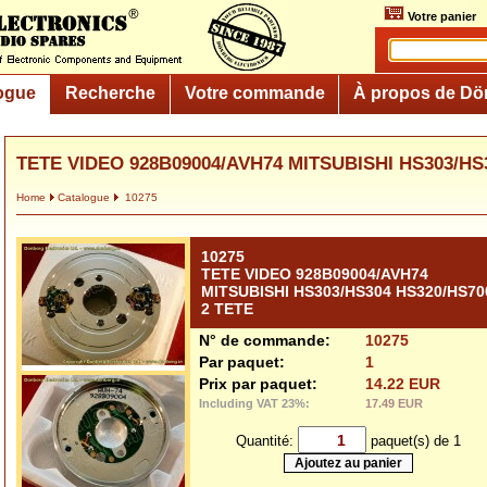
Votre panier
ogue
Recherche
Votre commande
À propos de Dö
TETE VIDEO 928B09004/AVH74 MITSUBISHI HS303/HS3
Home
Catalogue
10275
10275
TETE VIDEO 928B09004/AVH74
MITSUBISHI HS303/HS304 HS320/HS70
2 TETE
N° de commande:
10275
Par paquet:
1
Prix par paquet:
14.22 EUR
Including VAT 23%:
17.49 EUR
Quantité:
paquet(s) de 1