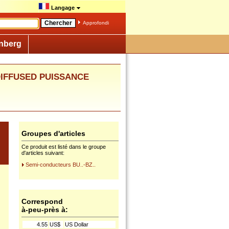
Langage
Approfondi
nberg
 DIFFUSED PUISSANCE
Groupes d'articles
Ce produit est listé dans le groupe
d'articles suivant:
Semi-conducteurs BU..-BZ..
Correspond
à-peu-près à:
4.55
US$
US Dollar