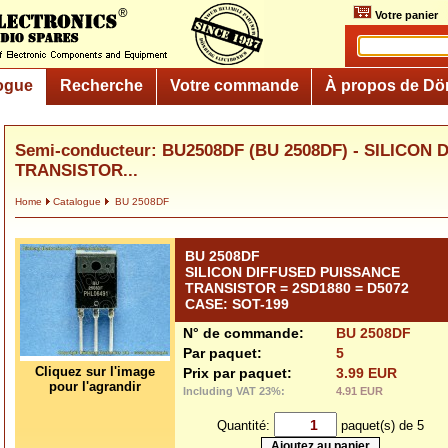
Votre panier
ogue
Recherche
Votre commande
À propos de Dö
Semi-conducteur: BU2508DF (BU 2508DF) - SILICON
TRANSISTOR...
Home
Catalogue
BU 2508DF
BU 2508DF
SILICON DIFFUSED PUISSANCE
TRANSISTOR = 2SD1880 = D5072
CASE: SOT-199
N° de commande:
BU 2508DF
Par paquet:
5
Cliquez sur l'image
Prix par paquet:
3.99 EUR
pour l'agrandir
Including VAT 23%:
4.91 EUR
Quantité:
paquet(s) de 5