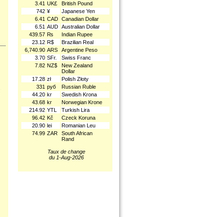
3.41
UK£
British Pound
742
¥
Japanese Yen
6.41
CAD
Canadian Dollar
6.51
AUD
Australian Dollar
439.57
₨
Indian Rupee
23.12
R$
Brazilian Real
6,740.90
ARS
Argentine Peso
3.70
SFr.
Swiss Franc
7.82
NZ$
New Zealand
Dollar
17.28
zł
Polish Złoty
331
руб
Russian Ruble
.
44.20
kr
Swedish Krona
43.68
kr
Norwegian Krone
214.92
YTL
Turkish Lira
96.42
Kč
Czeck Koruna
20.90
lei
Romanian Leu
74.99
ZAR
South African
Rand
Taux de change
du 1-Aug-2026