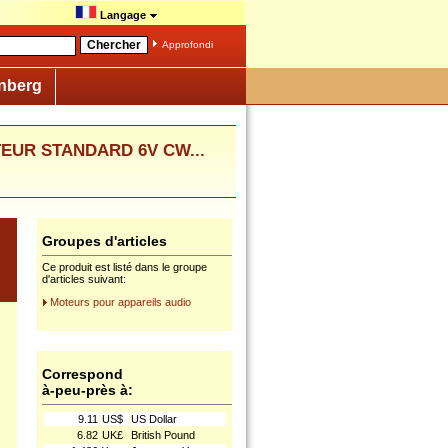
Langage
Approfondi
nberg
OTEUR STANDARD 6V CW...
Groupes d'articles
Ce produit est listé dans le groupe
d'articles suivant:
Moteurs pour appareils audio
Correspond
à-peu-près à:
9.11
US$
US Dollar
6.82
UK£
British Pound