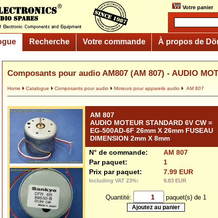
Votre panier
ogue
Recherche
Votre commande
À propos de Dö
Composants pour audio AM807 (AM 807) - AUDIO M
Home
Catalogue
Composants pour audio
Moteurs pour appareils audio
AM 807
AM 807
AUDIO MOTEUR STANDARD 6V CW =
EG-500AD-6F 26mm X 26mm FUSEAU
DIMENSION 2mm X 8mm
N° de commande:
AM 807
Par paquet:
1
Prix par paquet:
7.99 EUR
Including VAT 23%:
9.83 EUR
Quantité:
paquet(s) de 1