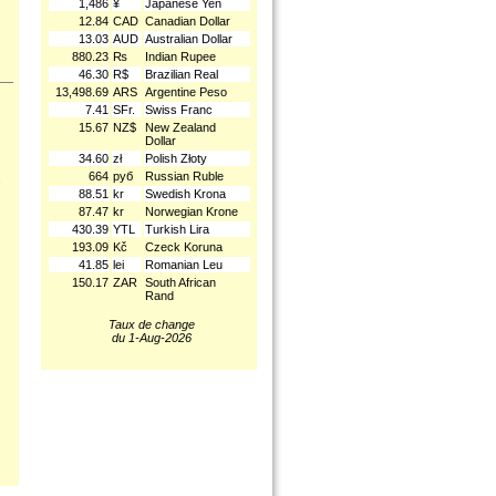
1,486
¥
Japanese Yen
12.84
CAD
Canadian Dollar
13.03
AUD
Australian Dollar
880.23
₨
Indian Rupee
46.30
R$
Brazilian Real
13,498.69
ARS
Argentine Peso
7.41
SFr.
Swiss Franc
15.67
NZ$
New Zealand
Dollar
34.60
zł
Polish Złoty
664
руб
Russian Ruble
.
88.51
kr
Swedish Krona
87.47
kr
Norwegian Krone
430.39
YTL
Turkish Lira
193.09
Kč
Czeck Koruna
41.85
lei
Romanian Leu
150.17
ZAR
South African
Rand
Taux de change
du 1-Aug-2026