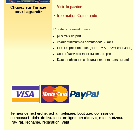
Voir le panier
Cliquez sur l'image
pour l'agrandir
Information Commande
Prendre en considération:
plus frais de port.
valeur minimum de commande: 50,00 €.
tous les prix sont nets (hors T.V.A. - 23% en Irlande)
Sous réserve de modifications de prix.
Dates techniques et illustrations sont sans garantie!
Termes de recherche: achat, belgique, boutique, commander,
composant, délai de livraison, en ligne, en réserve, mise à niveau,
PayPal, recharge, réparation, vent