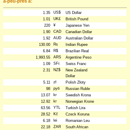
à-peu-près à:
US$
1.35
US Dollar
UK£
1.01
British Pound
¥
220
Japanese Yen
CAD
1.90
Canadian Dollar
AUD
1.92
Australian Dollar
₨
130.00
Indian Rupee
R$
6.84
Brazilian Real
ARS
1,993.55
Argentine Peso
SFr.
1.09
Swiss Franc
NZ$
2.31
New Zealand
Dollar
zł
5.11
Polish Złoty
руб
98
Russian Ruble
kr
13.07
Swedish Krona
kr
12.92
Norwegian Krone
YTL
63.56
Turkish Lira
Kč
28.52
Czeck Koruna
lei
6.18
Romanian Leu
ZAR
22.18
South African