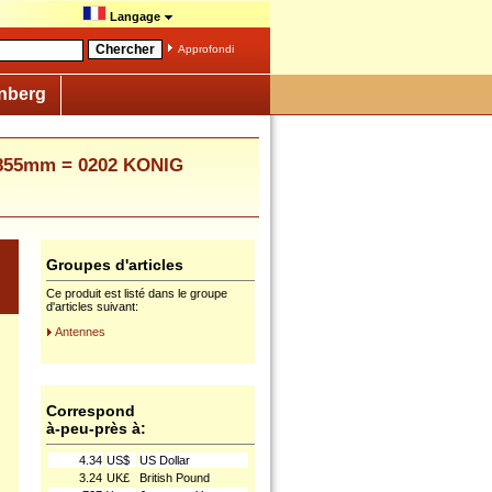
Langage
Approfondi
nberg
855mm = 0202 KONIG
Groupes d'articles
:
Ce produit est listé dans le groupe
d'articles suivant:
Antennes
Correspond
à-peu-près à:
4.34
US$
US Dollar
3.24
UK£
British Pound