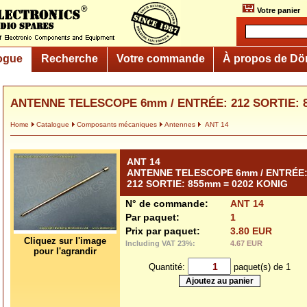
Votre panier
ogue
Recherche
Votre commande
À propos de Dö
ANTENNE TELESCOPE 6mm / ENTRÉE: 212 SORTIE: 
Home
Catalogue
Composants mécaniques
Antennes
ANT 14
ANT 14
ANTENNE TELESCOPE 6mm / ENTRÉE
212 SORTIE: 855mm = 0202 KONIG
N° de commande:
ANT 14
Par paquet:
1
Prix par paquet:
3.80 EUR
Cliquez sur l'image
Including VAT 23%:
4.67 EUR
pour l'agrandir
Quantité:
paquet(s) de 1