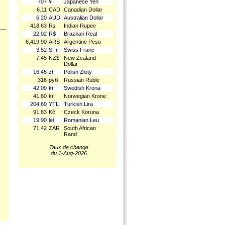
707
¥
Japanese Yen
6.11
CAD
Canadian Dollar
6.20
AUD
Australian Dollar
418.63
₨
Indian Rupee
22.02
R$
Brazilian Real
6,419.90
ARS
Argentine Peso
3.52
SFr.
Swiss Franc
7.45
NZ$
New Zealand
Dollar
16.45
zł
Polish Złoty
.
316
руб
Russian Ruble
42.09
kr
Swedish Krona
41.60
kr
Norwegian Krone
204.69
YTL
Turkish Lira
91.83
Kč
Czeck Koruna
19.90
lei
Romanian Leu
71.42
ZAR
South African
Rand
Taux de change
du 1-Aug-2026