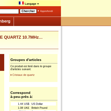
Langage
Approfondi
nberg
DE QUARTZ 10.7MHz...
Groupes d'articles
Ce produit est listé dans le groupe
d'articles suivant:
Cristaux de quartz
Correspond
à-peu-près à:
1.44
US$
US Dollar
1.08
UK£
British Pound