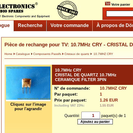
Votre panier
ogue
Recherche
Votre commande
À propos de Dö
Pièce de rechange pour TV: 10.7MHz CRY - CRISTAL 
Home
Catalogue
Composants Passifs
Cristaux de quartz
10.7MHZ CRY
10.7MHz CRY
CRISTAL DE QUARTZ 10.7MHz
CERAMIQUE FILTER 3PIN
N° de commande:
10.7MHZ CRY
Par paquet:
1
Prix par paquet:
1.26 EUR
Cliquez sur l'image
Including VAT 23%:
1.55 EUR
pour l'agrandir
Quantité:
paquet(s) de 1