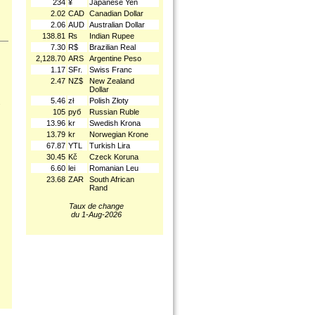
234
¥
Japanese Yen
2.02
CAD
Canadian Dollar
2.06
AUD
Australian Dollar
138.81
₨
Indian Rupee
7.30
R$
Brazilian Real
2,128.70
ARS
Argentine Peso
1.17
SFr.
Swiss Franc
2.47
NZ$
New Zealand
Dollar
5.46
zł
Polish Złoty
.
105
руб
Russian Ruble
13.96
kr
Swedish Krona
13.79
kr
Norwegian Krone
67.87
YTL
Turkish Lira
30.45
Kč
Czeck Koruna
6.60
lei
Romanian Leu
23.68
ZAR
South African
Rand
Taux de change
du 1-Aug-2026