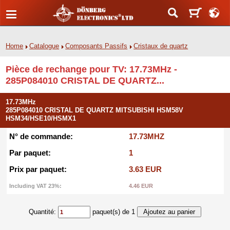
Home
Catalogue
Composants Passifs
Cristaux de quartz
Pièce de rechange pour TV: 17.73MHz -
285P084010 CRISTAL DE QUARTZ...
17.73MHz
285P084010 CRISTAL DE QUARTZ MITSUBISHI HSM58V
HSM34/HSE10/HSMX1
N° de commande:
17.73MHZ
Par paquet:
1
Prix par paquet:
3.63 EUR
Including VAT 23%:
4.46 EUR
Quantité:
paquet(s) de 1