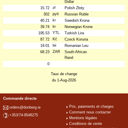
Dollar
zł
15.72
Polish Złoty
руб
302
Russian Ruble
kr
40.21
Swedish Krona
kr
39.74
Norwegian Krone
YTL
195.53
Turkish Lira
Kč
87.72
Czeck Koruna
lei
19.01
Romanian Leu
ZAR
68.23
South African
Rand
0
Taux de change
du 1-Aug-2026
Commande directe
Prix, paiements et charges
orders@donberg.ie
Comment nous contacter
+353/74-9548275
Mentions légales
Conditions de vente