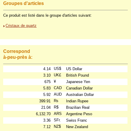
Groupes d'articles
Ce produit est listé dans le groupe d'articles suivant:
Cristaux de quartz
Correspond
à-peu-près à:
US$
4.14
US Dollar
UK£
3.10
British Pound
¥
675
Japanese Yen
CAD
5.83
Canadian Dollar
AUD
5.92
Australian Dollar
₨
399.91
Indian Rupee
R$
21.04
Brazilian Real
ARS
6,132.70
Argentine Peso
SFr.
3.36
Swiss Franc
NZ$
7.12
New Zealand