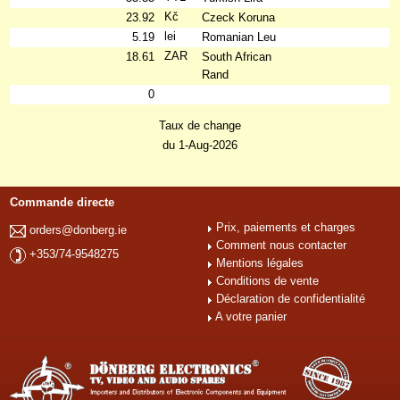
Kč
23.92
Czeck Koruna
lei
5.19
Romanian Leu
ZAR
18.61
South African
Rand
0
Taux de change
du 1-Aug-2026
Commande directe
Prix, paiements et charges
orders@donberg.ie
Comment nous contacter
+353/74-9548275
Mentions légales
Conditions de vente
Déclaration de confidentialité
A votre panier