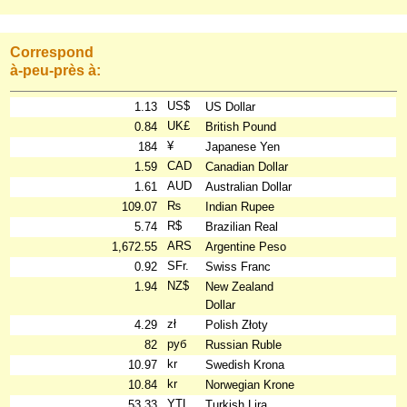
Correspond
à-peu-près à:
US$
1.13
US Dollar
UK£
0.84
British Pound
¥
184
Japanese Yen
CAD
1.59
Canadian Dollar
AUD
1.61
Australian Dollar
₨
109.07
Indian Rupee
R$
5.74
Brazilian Real
ARS
1,672.55
Argentine Peso
SFr.
0.92
Swiss Franc
NZ$
1.94
New Zealand
Dollar
zł
4.29
Polish Złoty
руб
82
Russian Ruble
kr
10.97
Swedish Krona
kr
10.84
Norwegian Krone
YTL
53.33
Turkish Lira