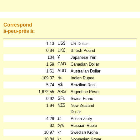
Correspond
à-peu-près à:
US$
1.13
US Dollar
UK£
0.84
British Pound
¥
184
Japanese Yen
CAD
1.59
Canadian Dollar
AUD
1.61
Australian Dollar
₨
109.07
Indian Rupee
R$
5.74
Brazilian Real
ARS
1,672.55
Argentine Peso
SFr.
0.92
Swiss Franc
NZ$
1.94
New Zealand
Dollar
zł
4.29
Polish Złoty
руб
82
Russian Ruble
kr
10.97
Swedish Krona
kr
10.84
Norwegian Krone