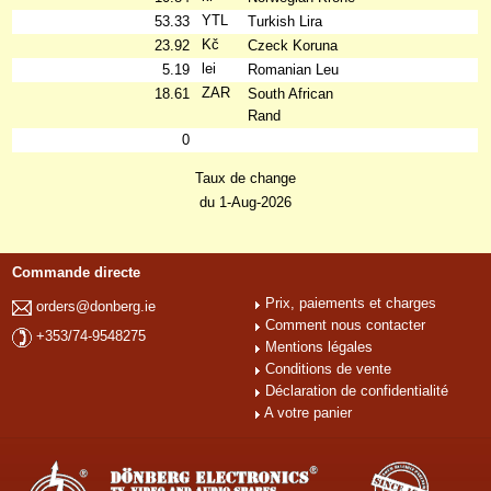
YTL
53.33
Turkish Lira
Kč
23.92
Czeck Koruna
lei
5.19
Romanian Leu
ZAR
18.61
South African
Rand
0
Taux de change
du 1-Aug-2026
Commande directe
Prix, paiements et charges
orders@donberg.ie
Comment nous contacter
+353/74-9548275
Mentions légales
Conditions de vente
Déclaration de confidentialité
A votre panier