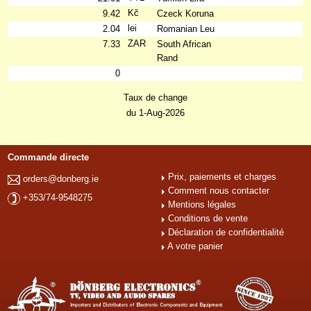
Kč
9.42
Czeck Koruna
lei
2.04
Romanian Leu
ZAR
7.33
South African
Rand
0
Taux de change
du 1-Aug-2026
Commande directe
Prix, paiements et charges
orders@donberg.ie
Comment nous contacter
+353/74-9548275
Mentions légales
Conditions de vente
Déclaration de confidentialité
A votre panier