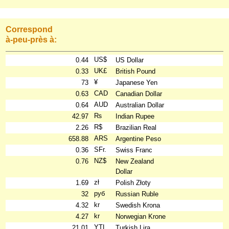
Correspond
à-peu-près à:
US$
0.44
US Dollar
UK£
0.33
British Pound
¥
73
Japanese Yen
CAD
0.63
Canadian Dollar
AUD
0.64
Australian Dollar
₨
42.97
Indian Rupee
R$
2.26
Brazilian Real
ARS
658.88
Argentine Peso
SFr.
0.36
Swiss Franc
NZ$
0.76
New Zealand
Dollar
zł
1.69
Polish Złoty
руб
32
Russian Ruble
kr
4.32
Swedish Krona
kr
4.27
Norwegian Krone
YTL
21.01
Turkish Lira