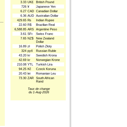
3.33
UK£
British Pound
726
¥
Japanese Yen
6.27
CAD
Canadian Dollar
6.36
AUD
Australian Dollar
429.65
₨
Indian Rupee
22.60
R$
Brazilian Real
6,588.85
ARS
Argentine Peso
3.61
SFr.
Swiss Franc
7.65
NZ$
New Zealand
Dollar
16.89
zł
Polish Złoty
.
324
руб
Russian Ruble
43.20
kr
Swedish Krona
42.69
kr
Norwegian Krone
210.08
YTL
Turkish Lira
94.25
Kč
Czeck Koruna
20.43
lei
Romanian Leu
73.30
ZAR
South African
Rand
Taux de change
du 1-Aug-2026