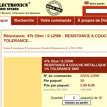
Votre panier
ogue
Recherche
Votre commande
À propos de Dö
Résistance: 47k Ohm / 0.125W - RESISTANCE A CO
TOLERANCE...
Home
Catalogue
Composants Passifs
Résistances
47K/0.125W
47k Ohm / 0.125W
RESISTANCE A COUCHE METALLIQUE
1% TOLERANCE SMD
N° de commande:
47K/0.125W
Par paquet:
10
Prix par paquet:
3.90 EUR
Including VAT 23%:
4.80 EUR
Quantité:
paquet(s) de 10