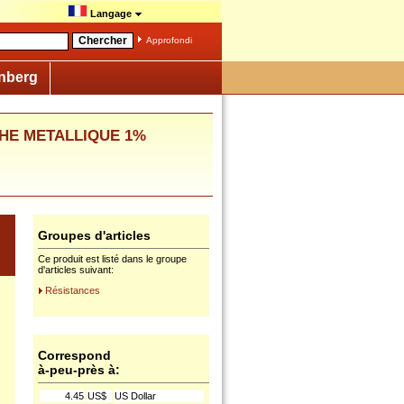
Langage
Approfondi
nberg
UCHE METALLIQUE 1%
Groupes d'articles
Ce produit est listé dans le groupe
d'articles suivant:
Résistances
Correspond
à-peu-près à:
4.45
US$
US Dollar