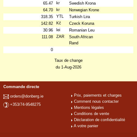
kr
65.47
Swedish Krona
kr
64.70
Norwegian Krone
YTL
318.35
Turkish Lira
Kč
142.82
Czeck Koruna
lei
30.96
Romanian Leu
ZAR
111.08
South African
Rand
0
Taux de change
du 1-Aug-2026
Commande directe
Prix, paiements et charges
orders@donberg.ie
Comment nous contacter
+353/74-9548275
Mentions légales
Conditions de vente
Déclaration de confidentialité
A votre panier