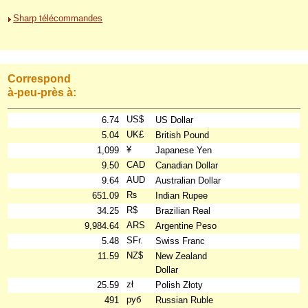
Sharp télécommandes
Correspond
à-peu-près à:
US$
6.74
US Dollar
UK£
5.04
British Pound
¥
1,099
Japanese Yen
CAD
9.50
Canadian Dollar
AUD
9.64
Australian Dollar
₨
651.09
Indian Rupee
R$
34.25
Brazilian Real
ARS
9,984.64
Argentine Peso
SFr.
5.48
Swiss Franc
NZ$
11.59
New Zealand
Dollar
zł
25.59
Polish Złoty
руб
491
Russian Ruble