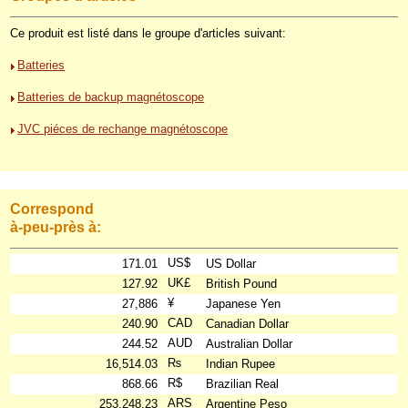
Ce produit est listé dans le groupe d'articles suivant:
Batteries
Batteries de backup magnétoscope
JVC piéces de rechange magnétoscope
Correspond
à-peu-près à:
US$
171.01
US Dollar
UK£
127.92
British Pound
¥
27,886
Japanese Yen
CAD
240.90
Canadian Dollar
AUD
244.52
Australian Dollar
₨
16,514.03
Indian Rupee
R$
868.66
Brazilian Real
ARS
253,248.23
Argentine Peso