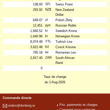
SFr.
138.93
Swiss Franc
NZ$
293.92
New Zealand
Dollar
zł
649.07
Polish Złoty
руб
12,451
Russian Ruble
kr
1,660.52
Swedish Krona
kr
1,640.96
Norwegian Krone
YTL
8,074.48
Turkish Lira
Kč
3,622.48
Czeck Koruna
lei
785.18
Romanian Leu
ZAR
2,817.40
South African
Rand
0
Taux de change
du 1-Aug-2026
Commande directe
Prix, paiements et charges
orders@donberg.ie
Comment nous contacter