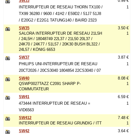
SW33
0.99 €
INTERRUPTEUR DE RESEAU THORN TX100 /
1
TX99 36280 / 9600 / 41H2 / E59D2 / 51J7 51J8
/ E20G2 / E22G1 TATUNG140 / BAIRD 2323
SW35
3.50 €
SALORA INTERRUPTEUR DE RESEAU 21L5H
1
/ 24L5H / 18048749 22L37 / 21L50 20L37 /
24K70 / 24K77 / 51L57 / 20K30 BUSH BL322 /
24L57 / KÖNIG 6653
SW37
3.87 €
PHILIPS UNI-INTERRUPTEUR DE RESEAU
1
20CT2026 / 20CS3040 1804854 22CS3040 / 07
SW40
8.08 €
QSWP0027TAZZ C2091 SHARP P-
1
COMMUTATEUR
SW41
6.59 €
473444 INTERRUPTEUR DE RESEAU =
1
VID6563
SW412
7.48 €
INTERRUPTEUR DE RESEAU GRUNDIG / ITT
1
SW42
3.64 €