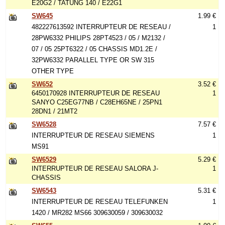
E20G2 / TATUNG 140 / E22G1
SW645
1.99 €
482227613592 INTERRUPTEUR DE RESEAU /
1
28PW6332 PHILIPS 28PT4523 / 05 / M2132 /
07 / 05 25PT6322 / 05 CHASSIS MD1.2E /
32PW6332 PARALLEL TYPE OR SW 315
OTHER TYPE
SW652
3.52 €
6450170928 INTERRUPTEUR DE RESEAU
1
SANYO C25EG77NB / C28EH65NE / 25PN1
28DN1 / 21MT2
SW6528
7.57 €
INTERRUPTEUR DE RESEAU SIEMENS
1
MS91
SW6529
5.29 €
INTERRUPTEUR DE RESEAU SALORA J-
1
CHASSIS
SW6543
5.31 €
INTERRUPTEUR DE RESEAU TELEFUNKEN
1
1420 / MR282 MS66 309630059 / 309630032