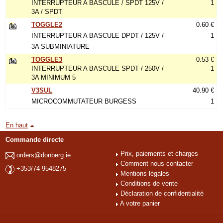
INTERRUPTEUR A BASCULE / SPDT 125V /
1
3A / SPDT
TOGGLE2
0.60 €
INTERRUPTEUR A BASCULE DPDT / 125V /
1
3A SUBMINIATURE
TOGGLE3
0.53 €
INTERRUPTEUR A BASCULE SPDT / 250V /
1
3A MINIMUM 5
V3SUL
40.90 €
MICROCOMMUTATEUR BURGESS
1
En haut
Commande directe
Prix, paiements et charges
orders@donberg.ie
Comment nous contacter
+353/74-9548275
Mentions légales
Conditions de vente
Déclaration de confidentialité
A votre panier