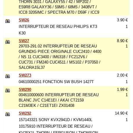
THORN 3031 / GALAXY55 / 42 / MP202 /
E59R8 GALAXY36 / 59M5 / 68M5 / 3408VT /
ICC8 3205IMC / SPECTRA M70 / D59F / ICC9
SW26
3.90 €
INTERRUPTEUR DE RESEAU PHILIPS KT3
1
K30
SW27
8.90 €
29703-291.02 INTERRUPTEUR DE RESEAU
1
GRUNDIG PIECE ORIGINALE CUC2410 / 4400
/ NS 11 CUC3400 / IM6318 / FC212V6 /
CUC731 / FM240 CUC4511 / MS102 / P37050 /
SALORA15L37
SW273
2.00 €
04610000251 FONCTION SW BUSH 1427T
1
SW290
1.99 €
004610000600 INTERRUPTEUR DE RESEAU
1
BLANC JVC C14E1EI / AKAI CT2159
C21M3EK / C21ET1EI ZX01408
SW292
14.90 €
157143321 SONY KVX2941D / KVM1440L
1
10175910 INTERRUPTEUR DE RESEAU /
KV25X1L THORN / FERGUSON / THOMSON