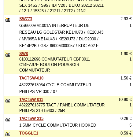
SLX 14S2 / S95 / IDTV20 / BEKO 20212 20211
/ 12.1 / 15325 / / 21211 / 21T2 / 21N2
SW773
2.93 €
GS6600VM1001A INTERRUPTEUR DE
1
RESEAU LG GOLDSTAR KE14U73 / KE20U43
/ MV995A KE14U43 / KE20U73 / DUO2000 /
KE14P2B / GSZ 6600M000057 / KDC-A02-F
SW8
1.90 €
6100112698 COMMUTATEUR CBP3011
1
C14EA97E BOUTON-POUSSOIR
COMMUTATEUR
TACTSW-010
1.50 €
482227613954 CYCLE COMMUTATEUR
1
PHILIPS VR 330 / 07
TACTSW-011
10.90 €
482227613775 TACT / PANEL COMMUTATEUR
1
PHILIPS 21HT5403 / 25R
TACTSW-215
0.29 €
1.5MM CYCLE COMMUTATEUR HOOKED
5
TOGGLE1
0.59 €