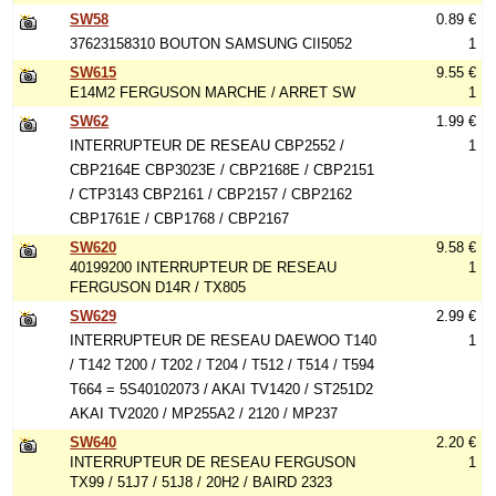
SW58
0.89 €
37623158310 BOUTON SAMSUNG CII5052
1
SW615
9.55 €
E14M2 FERGUSON MARCHE / ARRET SW
1
SW62
1.99 €
INTERRUPTEUR DE RESEAU CBP2552 /
1
CBP2164E CBP3023E / CBP2168E / CBP2151
/ CTP3143 CBP2161 / CBP2157 / CBP2162
CBP1761E / CBP1768 / CBP2167
SW620
9.58 €
40199200 INTERRUPTEUR DE RESEAU
1
FERGUSON D14R / TX805
SW629
2.99 €
INTERRUPTEUR DE RESEAU DAEWOO T140
1
/ T142 T200 / T202 / T204 / T512 / T514 / T594
T664 = 5S40102073 / AKAI TV1420 / ST251D2
AKAI TV2020 / MP255A2 / 2120 / MP237
SW640
2.20 €
INTERRUPTEUR DE RESEAU FERGUSON
1
TX99 / 51J7 / 51J8 / 20H2 / BAIRD 2323