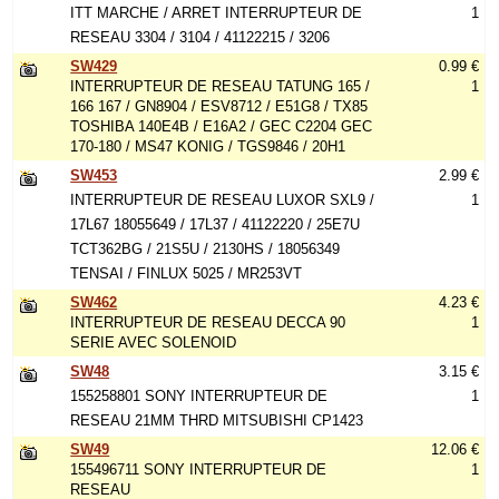
ITT MARCHE / ARRET INTERRUPTEUR DE
1
RESEAU 3304 / 3104 / 41122215 / 3206
SW429
0.99 €
INTERRUPTEUR DE RESEAU TATUNG 165 /
1
166 167 / GN8904 / ESV8712 / E51G8 / TX85
TOSHIBA 140E4B / E16A2 / GEC C2204 GEC
170-180 / MS47 KONIG / TGS9846 / 20H1
SW453
2.99 €
INTERRUPTEUR DE RESEAU LUXOR SXL9 /
1
17L67 18055649 / 17L37 / 41122220 / 25E7U
TCT362BG / 21S5U / 2130HS / 18056349
TENSAI / FINLUX 5025 / MR253VT
SW462
4.23 €
INTERRUPTEUR DE RESEAU DECCA 90
1
SERIE AVEC SOLENOID
SW48
3.15 €
155258801 SONY INTERRUPTEUR DE
1
RESEAU 21MM THRD MITSUBISHI CP1423
SW49
12.06 €
155496711 SONY INTERRUPTEUR DE
1
RESEAU