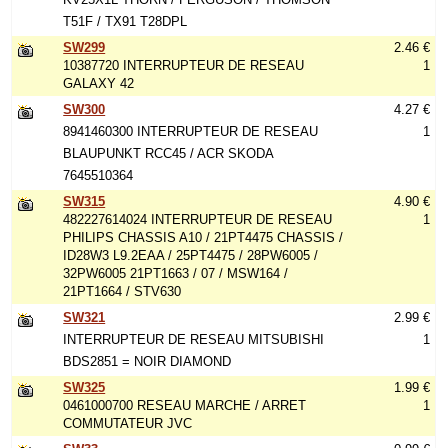
T51F / TX91 T28DPL
SW299
2.46 €
10387720 INTERRUPTEUR DE RESEAU
1
GALAXY 42
SW300
4.27 €
8941460300 INTERRUPTEUR DE RESEAU
1
BLAUPUNKT RCC45 / ACR SKODA
7645510364
SW315
4.90 €
482227614024 INTERRUPTEUR DE RESEAU
1
PHILIPS CHASSIS A10 / 21PT4475 CHASSIS /
ID28W3 L9.2EAA / 25PT4475 / 28PW6005 /
32PW6005 21PT1663 / 07 / MSW164 /
21PT1664 / STV630
SW321
2.99 €
INTERRUPTEUR DE RESEAU MITSUBISHI
1
BDS2851 = NOIR DIAMOND
SW325
1.99 €
0461000700 RESEAU MARCHE / ARRET
1
COMMUTATEUR JVC