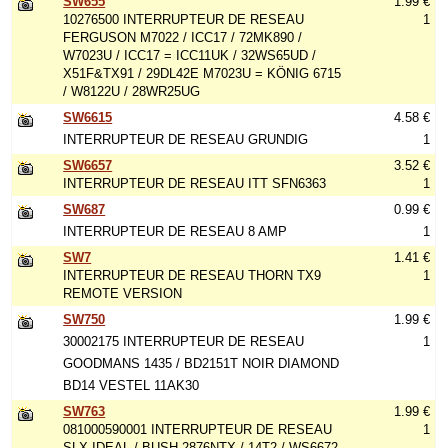
SW655
1.99 €
10276500 INTERRUPTEUR DE RESEAU
1
FERGUSON M7022 / ICC17 / 72MK890 /
W7023U / ICC17 = ICC11UK / 32WS65UD /
X51F&TX91 / 29DL42E M7023U = KÖNIG 6715
/ W8122U / 28WR25UG
SW6615
4.58 €
INTERRUPTEUR DE RESEAU GRUNDIG
1
SW6657
3.52 €
INTERRUPTEUR DE RESEAU ITT SFN6363
1
SW687
0.99 €
INTERRUPTEUR DE RESEAU 8 AMP
1
SW7
1.41 €
INTERRUPTEUR DE RESEAU THORN TX9
1
REMOTE VERSION
SW750
1.99 €
30002175 INTERRUPTEUR DE RESEAU
1
GOODMANS 1435 / BD2151T NOIR DIAMOND
BD14 VESTEL 11AK30
SW763
1.99 €
081000590001 INTERRUPTEUR DE RESEAU
1
SLX IDEAL / BUSH 2876NTX / 14T2 / WS6672