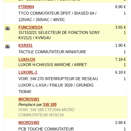
FTR0904
8.90 €
TYCO COMMUTATEUR DPDT / BIASED 6A /
1
125VAC / 250VAC / 48VDC
FUNCSWSO4
3.65 €
157153221 SELECTEUR DE FONCTION SONY
1
KV2121 / KVM14U
KSR251
1.90 €
TACTILE COMMUTATEUR MINIATURE
1
LUXH-CH
7.19 €
LUXOR H-CHASSIS MARCHE / ARRET
1
LUXORL-1
6.18 €
VOIR: SW 270 INTERRUPTEUR DE RESEAU
1
LUXOR L-1 ASA / FINLUX 3029 / GRUNDIG
T63640
MICROSW1
Remplacé par:
SW 189
VOIR: SW 189 CTP2044 MICRO
COMMUTATEUR HITACHI
MICROSW2
2.68 €
PCB TOUCHE COMMUTATEUR
1