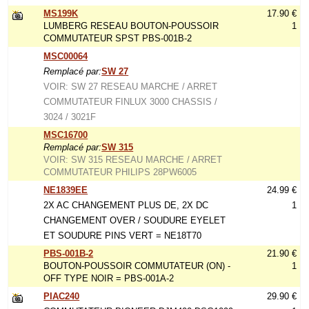
MS199K
17.90 €
LUMBERG RESEAU BOUTON-POUSSOIR
1
COMMUTATEUR SPST PBS-001B-2
MSC00064
Remplacé par:
SW 27
VOIR: SW 27 RESEAU MARCHE / ARRET
COMMUTATEUR FINLUX 3000 CHASSIS /
3024 / 3021F
MSC16700
Remplacé par:
SW 315
VOIR: SW 315 RESEAU MARCHE / ARRET
COMMUTATEUR PHILIPS 28PW6005
NE1839EE
24.99 €
2X AC CHANGEMENT PLUS DE, 2X DC
1
CHANGEMENT OVER / SOUDURE EYELET
ET SOUDURE PINS VERT = NE18T70
PBS-001B-2
21.90 €
BOUTON-POUSSOIR COMMUTATEUR (ON) -
1
OFF TYPE NOIR = PBS-001A-2
PIAC240
29.90 €