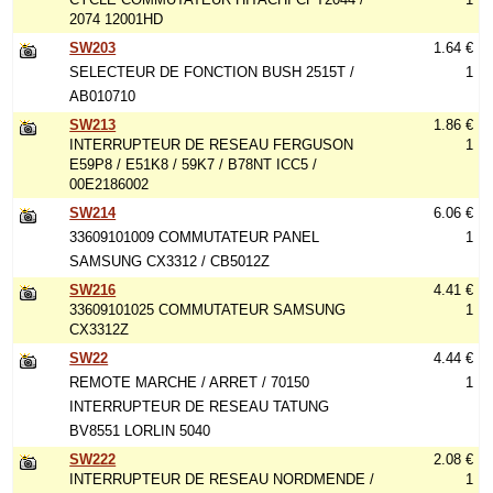
2074 12001HD
SW203
1.64 €
SELECTEUR DE FONCTION BUSH 2515T /
1
AB010710
SW213
1.86 €
INTERRUPTEUR DE RESEAU FERGUSON
1
E59P8 / E51K8 / 59K7 / B78NT ICC5 /
00E2186002
SW214
6.06 €
33609101009 COMMUTATEUR PANEL
1
SAMSUNG CX3312 / CB5012Z
SW216
4.41 €
33609101025 COMMUTATEUR SAMSUNG
1
CX3312Z
SW22
4.44 €
REMOTE MARCHE / ARRET / 70150
1
INTERRUPTEUR DE RESEAU TATUNG
BV8551 LORLIN 5040
SW222
2.08 €
INTERRUPTEUR DE RESEAU NORDMENDE /
1