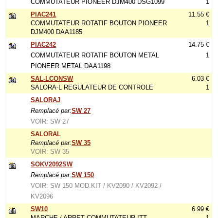
COMMUTATEUR PIONEER DJM400 DSG1099
1
PIAC241
11.55 €
COMMUTATEUR ROTATIF BOUTON PIONEER
1
DJM400 DAA1185
PIAC242
14.75 €
COMMUTATEUR ROTATIF BOUTON METAL
1
PIONEER METAL DAA1198
SAL-LCONSW
6.03 €
SALORA-L REGULATEUR DE CONTROLE
1
SALORAJ
Remplacé par:
SW 27
VOIR: SW 27
SALORAL
Remplacé par:
SW 35
VOIR: SW 35
SOKV2092SW
Remplacé par:
SW 150
VOIR: SW 150 MOD.KIT / KV2090 / KV2092 /
KV2096
SW10
6.99 €
MARCHE / ARRET COMMUTATEUR ITT
1