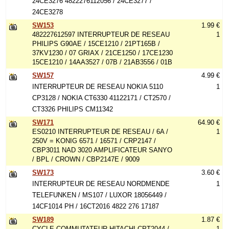
24CE3276 4822276112056 / 24CE3277 /
24CE3278
SW153
1.99 €
482227612597 INTERRUPTEUR DE RESEAU
1
PHILIPS G90AE / 15CE1210 / 21PT165B /
37KV1230 / 07 GRIAX / 21CE1250 / 17CE1230
15CE1210 / 14AA3527 / 07B / 21AB3556 / 01B
SW157
4.99 €
INTERRUPTEUR DE RESEAU NOKIA 5110
1
CP3128 / NOKIA CT6330 41122171 / CT2570 /
CT3326 PHILIPS CM11342
SW171
64.90 €
ES0210 INTERRUPTEUR DE RESEAU / 6A /
1
250V = KONIG 6571 / 16571 / CRP2147 /
CBP3011 NAD 3020 AMPLIFICATEUR SANYO
/ BPL / CROWN / CBP2147E / 9009
SW173
3.60 €
INTERRUPTEUR DE RESEAU NORDMENDE
1
TELEFUNKEN / MS107 / LUXOR 18056449 /
14CF1014 PH / 16CT2016 4822 276 17187
SW189
1.87 €
CYCLE COMMUTATEUR HITACHI CPT2044 /
1