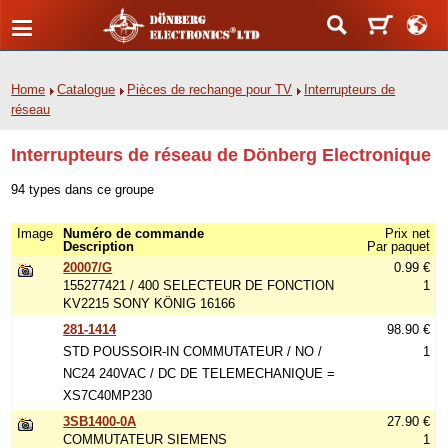
Home
Catalogue
Pièces de rechange pour TV
Interrupteurs de
réseau
Interrupteurs de réseau de Dönberg Electronique
94 types dans ce groupe
Image
Numéro de commande
Prix net
Description
Par paquet
20007/G
0.99 €
155277421 / 400 SELECTEUR DE FONCTION
1
KV2215 SONY KÖNIG 16166
281-1414
98.90 €
STD POUSSOIR-IN COMMUTATEUR / NO /
1
NC24 240VAC / DC DE TELEMECHANIQUE =
XS7C40MP230
3SB1400-0A
27.90 €
COMMUTATEUR SIEMENS
1