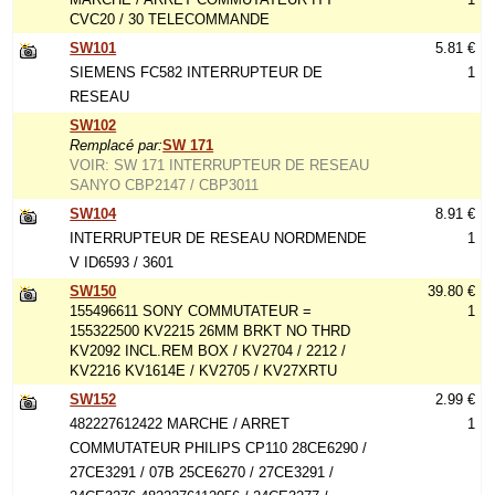
CVC20 / 30 TELECOMMANDE
SW101
5.81 €
SIEMENS FC582 INTERRUPTEUR DE
1
RESEAU
SW102
Remplacé par:
SW 171
VOIR: SW 171 INTERRUPTEUR DE RESEAU
SANYO CBP2147 / CBP3011
SW104
8.91 €
INTERRUPTEUR DE RESEAU NORDMENDE
1
V ID6593 / 3601
SW150
39.80 €
155496611 SONY COMMUTATEUR =
1
155322500 KV2215 26MM BRKT NO THRD
KV2092 INCL.REM BOX / KV2704 / 2212 /
KV2216 KV1614E / KV2705 / KV27XRTU
SW152
2.99 €
482227612422 MARCHE / ARRET
1
COMMUTATEUR PHILIPS CP110 28CE6290 /
27CE3291 / 07B 25CE6270 / 27CE3291 /