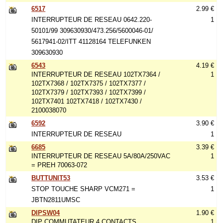
6517
2.99 €
INTERRUPTEUR DE RESEAU 0642.220-
1
50101/99 309630930/473.256/5600046-01/
5617941-02/ITT 41128164 TELEFUNKEN
309630930
6543
4.19 €
INTERRUPTEUR DE RESEAU 102TX7364 /
1
102TX7368 / 102TX7375 / 102TX7377 /
102TX7379 / 102TX7393 / 102TX7399 /
102TX7401 102TX7418 / 102TX7430 /
2100038070
6592
3.90 €
INTERRUPTEUR DE RESEAU
1
6685
3.39 €
INTERRUPTEUR DE RESEAU 5A/80A/250VAC
1
= PREH 70063-072
BUTTUNIT53
3.53 €
STOP TOUCHE SHARP VCM271 =
1
JBTN2811UMSC
DIPSW04
1.90 €
DIP COMMUTATEUR 4 CONTACTS
1