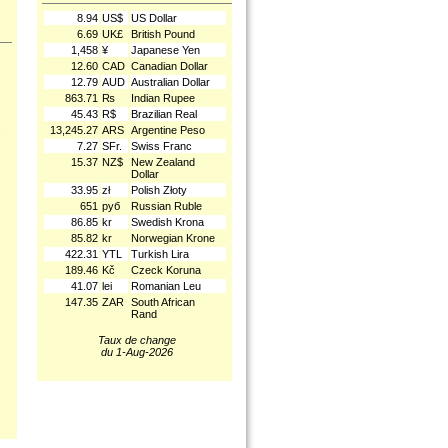
8.94
US$
US Dollar
6.69
UK£
British Pound
1,458
¥
Japanese Yen
12.60
CAD
Canadian Dollar
12.79
AUD
Australian Dollar
863.71
₨
Indian Rupee
45.43
R$
Brazilian Real
.
13,245.27
ARS
Argentine Peso
7.27
SFr.
Swiss Franc
15.37
NZ$
New Zealand
Dollar
33.95
zł
Polish Złoty
651
руб
Russian Ruble
86.85
kr
Swedish Krona
85.82
kr
Norwegian Krone
422.31
YTL
Turkish Lira
189.46
Kč
Czeck Koruna
41.07
lei
Romanian Leu
147.35
ZAR
South African
Rand
Taux de change
du 1-Aug-2026