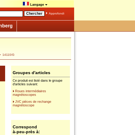
Langage
Approfondi
nberg
14110/G
Groupes d'articles
Ce produit est listé dans le groupe
d'articles suivant:
Roues intermédiaires
magnétoscopes
JVC piéces de rechange
magnétoscope
Correspond
à-peu-près à: