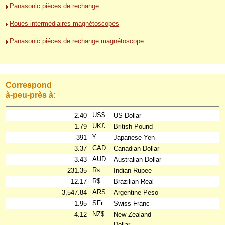
Panasonic pièces de rechange
Roues intermédiaires magnétoscopes
Panasonic piéces de rechange magnétoscope
Correspond
à-peu-près à:
US$
2.40
US Dollar
UK£
1.79
British Pound
¥
391
Japanese Yen
CAD
3.37
Canadian Dollar
AUD
3.43
Australian Dollar
₨
231.35
Indian Rupee
R$
12.17
Brazilian Real
ARS
3,547.84
Argentine Peso
SFr.
1.95
Swiss Franc
NZ$
4.12
New Zealand
Dollar