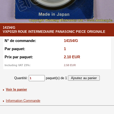
14154/G
VXP0329 ROUE INTERMEDIAIRE PANASONIC PIECE ORIGINALE
N° de commande:
14154/G
Par paquet:
1
Prix par paquet:
2.10 EUR
Including VAT 23%:
2.58 EUR
Quantité:
paquet(s) de 1
Voir le panier
Information Commande