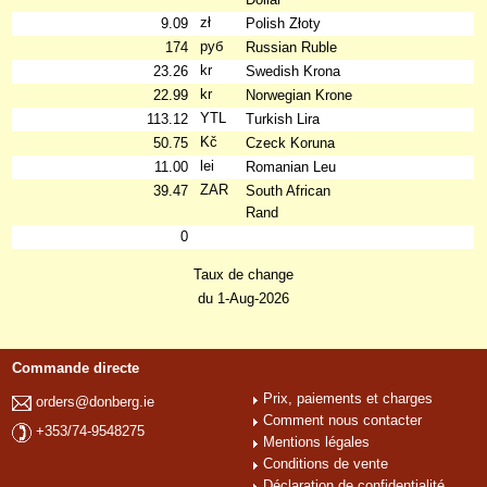
zł
9.09
Polish Złoty
руб
174
Russian Ruble
kr
23.26
Swedish Krona
kr
22.99
Norwegian Krone
YTL
113.12
Turkish Lira
Kč
50.75
Czeck Koruna
lei
11.00
Romanian Leu
ZAR
39.47
South African
Rand
0
Taux de change
du 1-Aug-2026
Commande directe
Prix, paiements et charges
orders@donberg.ie
Comment nous contacter
+353/74-9548275
Mentions légales
Conditions de vente
Déclaration de confidentialité