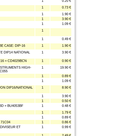
1
0.20 €
1
0.73 €
1
1.90 €
1
3.90 €
1
1.09 €
1
1
0.49 €
E CASE: DIP-16
1
1.90 €
TE DIP14 NATIONAL
1
3.90 €
16 = CD4029BCN
1
0.90 €
NSTRUMENTS HIGH-
1
19.90 €
OC055
1
0.89 €
1
1.09 €
MPON DIP16/NATIONAL
1
8.90 €
1
3.90 €
1
0.50 €
3D = BU4053BF
1
0.48 €
1
1.79 €
1
0.89 €
 71C04
1
0.86 €
DIVISEUR ET
1
0.99 €
1
2.49 €