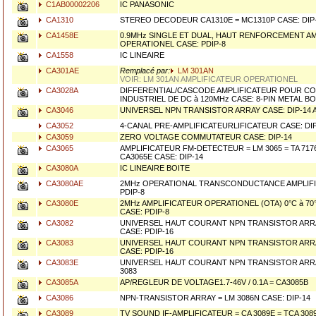
C1AB00002206
IC PANASONIC
CA1310
STEREO DECODEUR CA1310E = MC1310P CASE: DIP-
CA1458E
0.9MHz SINGLE ET DUAL, HAUT RENFORCEMENT A
OPERATIONEL CASE: PDIP-8
CA1558
IC LINEAIRE
CA301AE
Remplacé par:
LM 301AN
VOIR: LM 301AN AMPLIFICATEUR OPERATIONEL
CA3028A
DIFFERENTIAL/CASCODE AMPLIFICATEUR POUR C
INDUSTRIEL DE DC à 120MHz CASE: 8-PIN METAL BO
CA3046
UNIVERSEL NPN TRANSISTOR ARRAY CASE: DIP-14
CA3052
4-CANAL PRE-AMPLIFICATEURLIFICATEUR CASE: DIP
CA3059
ZERO VOLTAGE COMMUTATEUR CASE: DIP-14
CA3065
AMPLIFICATEUR FM-DETECTEUR = LM 3065 = TA 7176
CA3065E CASE: DIP-14
CA3080A
IC LINEAIRE BOITE
CA3080AE
2MHz OPERATIONAL TRANSCONDUCTANCE AMPLIFIC
PDIP-8
CA3080E
2MHz AMPLIFICATEUR OPERATIONEL (OTA) 0°C à 70°
CASE: PDIP-8
CA3082
UNIVERSEL HAUT COURANT NPN TRANSISTOR ARRAY
CASE: PDIP-16
CA3083
UNIVERSEL HAUT COURANT NPN TRANSISTOR ARRA
CASE: PDIP-16
CA3083E
UNIVERSEL HAUT COURANT NPN TRANSISTOR ARRAY
3083
CA3085A
AP/REGLEUR DE VOLTAGE1.7-46V / 0.1A = CA3085B
CA3086
NPN-TRANSISTOR ARRAY = LM 3086N CASE: DIP-14
CA3089
TV SOUND IF-AMPLIFICATEUR = CA 3089E = TCA 3089