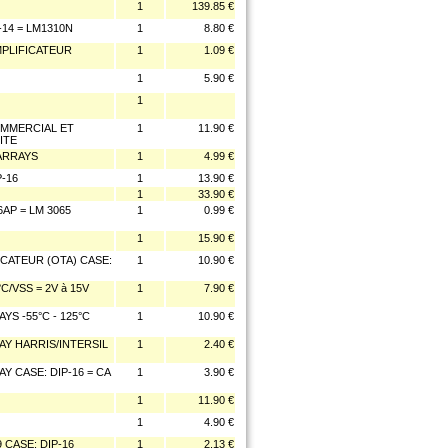
1
139.85 €
14 = LM1310N
1
8.80 €
MPLIFICATEUR
1
1.09 €
1
5.90 €
1
OMMERCIAL ET
1
11.90 €
ITE
 ARRAYS
1
4.99 €
-16
1
13.90 €
1
33.90 €
AP = LM 3065
1
0.99 €
1
15.90 €
ATEUR (OTA) CASE:
1
10.90 €
C/VSS = 2V à 15V
1
7.90 €
S -55°C - 125°C
1
10.90 €
Y HARRIS/INTERSIL
1
2.40 €
 CASE: DIP-16 = CA
1
3.90 €
1
11.90 €
1
4.90 €
 CASE: DIP-16
1
2.13 €