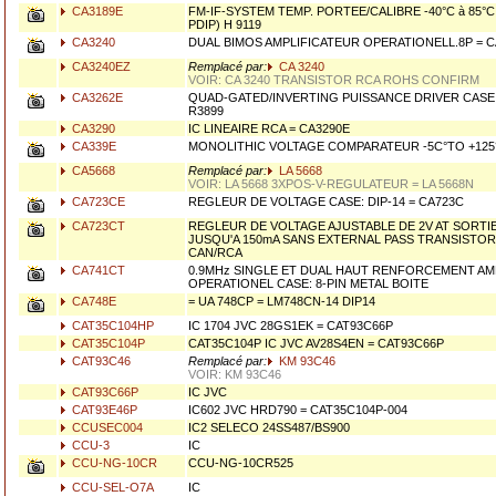
CA3189E
FM-IF-SYSTEM TEMP. PORTEE/CALIBRE -40°C à 85°C 
PDIP) H 9119
CA3240
DUAL BIMOS AMPLIFICATEUR OPERATIONELL.8P = 
CA3240EZ
Remplacé par:
CA 3240
VOIR: CA 3240 TRANSISTOR RCA ROHS CONFIRM
CA3262E
QUAD-GATED/INVERTING PUISSANCE DRIVER CASE: 
R3899
CA3290
IC LINEAIRE RCA = CA3290E
CA339E
MONOLITHIC VOLTAGE COMPARATEUR -5C°TO +125°
CA5668
Remplacé par:
LA 5668
VOIR: LA 5668 3XPOS-V-REGULATEUR = LA 5668N
CA723CE
REGLEUR DE VOLTAGE CASE: DIP-14 = CA723C
CA723CT
REGLEUR DE VOLTAGE AJUSTABLE DE 2V AT SORT
JUSQU'A 150mA SANS EXTERNAL PASS TRANSISTOR 
CAN/RCA
CA741CT
0.9MHz SINGLE ET DUAL HAUT RENFORCEMENT AM
OPERATIONEL CASE: 8-PIN METAL BOITE
CA748E
= UA 748CP = LM748CN-14 DIP14
CAT35C104HP
IC 1704 JVC 28GS1EK = CAT93C66P
CAT35C104P
CAT35C104P IC JVC AV28S4EN = CAT93C66P
CAT93C46
Remplacé par:
KM 93C46
VOIR: KM 93C46
CAT93C66P
IC JVC
CAT93E46P
IC602 JVC HRD790 = CAT35C104P-004
CCUSEC004
IC2 SELECO 24SS487/BS900
CCU-3
IC
CCU-NG-10CR
CCU-NG-10CR525
CCU-SEL-O7A
IC