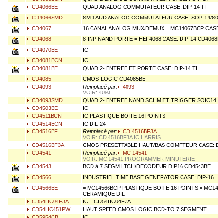
CD4066BE
QUAD ANALOG COMMUTATEUR CASE: DIP-14 TI
CD4066SMD
SMD AUD ANALOG COMMUTATEUR CASE: SOP-14/S0
CD4067
16 CANAL ANALOG MUX/DEMUX = MC14067BCP CASE:
CD4068
8-INP NAND PORTE = HEF4068 CASE: DIP-14 CD4068
CD4070BE
IC
CD4081BCN
IC
CD4081BE
QUAD 2- ENTREE ET PORTE CASE: DIP-14 TI
CD4085
CMOS-LOGIC CD4085BE
CD4093
Remplacé par:
4093
VOIR: 4093
CD4093SMD
QUAD 2- ENTREE NAND SCHMITT TRIGGER SOIC14
CD4503BE
IC
CD4511BCN
IC PLASTIQUE BOITE 16 POINTS
CD4514BCN
IC DIL-24
CD4516BF
Remplacé par:
CD 4516BF3A
VOIR: CD 4516BF3A IC HARRIS
CD4516BF3A
CMOS PRESETTABLE HAUT/BAS COMPTEUR CASE: D
CD4541
Remplacé par:
MC 14541
VOIR: MC 14541 PROGRAMMER MINUTERIE
CD4543
BCD à 7 SEGM.LTCH/DECODEUR DIP16 CD4543BE
CD4566
INDUSTRIEL TIME BASE GENERATOR CASE: DIP-16 
CD4566BE
= MC14566BCP PLASTIQUE BOITE 16 POINTS = MC14
CERAMIQUE DIL
CD54HC04F3A
IC = CD54HC04F3A
CD54HC451PW
HAUT SPEED CMOS LOGIC BCD-TO 7 SEGMENT
CD5954CB
IC