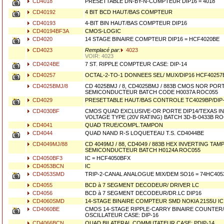
CD4018
PRESETTABLE DN-BY-N-COMPTEUR DIP16 = 4018
CD40192
4 BIT BCD HAUT/BAS COMPTEUR
CD40193
4-BIT BIN HAUT/BAS COMPTEUR DIP16
CD40194BF3A
CMOS-LOGIC
CD4020
14 STAGE BINAIRE COMPTEUR DIP16 = HCF4020BE
CD4023
Remplacé par:
4023
VOIR: 4023
CD4024BE
7 ST. RIPPLE COMPTEUR CASE: DIP-14
CD40257
OCTAL-2-TO-1 DONNEES SEL/ MUX/DIP16 HCF40257B
CD4025BMJ/8
CD 4025BMJ / 8, CD4025BMJ / 883B CMOS NOR POR
SEMICONDUCTEUR BATCH CODE H0037A ROC055
CD4029
PRESETTABLE HAUT/BAS CONTROLE TC4029BP/DIP-
CD4030BF
CMOS QUAD EXCLUSIVE-OR PORTE DIP14/TEXAS I
VOLTAGE TYPE (20V RATING) BATCH 3D-B-0433B R
CD4041
QUAD TRUE/COMPL.TAMPON
CD4044
QUAD NAND R-S LOQUETEAU T.S. CD4044BE
CD4049MJ/88
CD 4049MJ / 88, CD4049 / 883B HEX INVERTING TA
SEMICONDUCTEUR BATCH H0124A ROC055
CD4050BF3
IC = HCF4050BFX
CD4053BCN
IC
CD4053SMD
TRIP-2-CANAL ANALOGUE MIX/DEM SO16 = 74HC405
CD4055
BCD à 7 SEGMENT DECODEUR/ DRIVER LC
CD4056
BCD à 7 SEGMENT DECODEUR/DR.LC DIP16
CD4060SMD
14-STAGE BINAIRE COMPTEUR SMD NOKIA 21S5U IC
CD4060BE
CMOS 14-STAGE RIPPLE-CARRY BINAIRE COUNTER/
OSCILLATEUR CASE: DIP-16
CD4066BCN
QUAD BILATERAL COMMUTATEUR CASE: PDIP-14