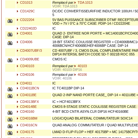
CD1013
Remplacé par:
TDA 1013
VOIR: TDA 1013
CD1429C
DC/DC CONVERTISSEUR/FIXE INDUCTOR 100UH / 50m
5
CD22204
5V BAS PUISSANCE SUBSCRIBER DTMF RECEPTEUR
VDD = 7V / 0°C à 70°C CASE: PDIP-14 / CD22204E
CD22402D
IC
CD4001
QUAD 2- ENTREE NOR PORTE = MC14001BCP/CD40
CASE: DIP-14
CD4006
18-BIT STATIC COULISSE REGISTER = CD4006B/MC1
4006BCN/HCF4006BE/HEF4006BP CASE: DIP-14
CD4007UBF/3
CD 4007UBF / 3, CMOS DUAL COMPLEMENTAIRE PA
DIP14 INTERSIL BATCH CODE 5D-T 0021B ROC 055
CD4009UBE
CMOS IC
CD40103
Remplacé par:
40103
VOIR: 40103 DIP16
CD40106
Remplacé par:
40106
VOIR: 40106
CD4011
IC
CD4011BCN
IC TC4011BP DIP-14
CD4011BE
QUAD 2-INP NAND PORTE CASE_ DIP-14 = 4011UBE 
CD4013BFX
IC = HCF4013BFX
CD4014BE
CMOS 8-STAGE STATIC COULISSE REGISTER CASE: 
CD40160
4-BIT BCD CNTR.ASYN.CLR DIP16 HCF40160BE
CD4016BM
LOGIC/QUAD BILATERAL COMMUTATEUR SOIC14
CD4016CN
QUAD ANALOG COMMUTATEUR / QUAD MULTIPLEXER
CD40175
LMAD D-FLIP-FLOP = HEF 40175BP = MC 14175BCP/T