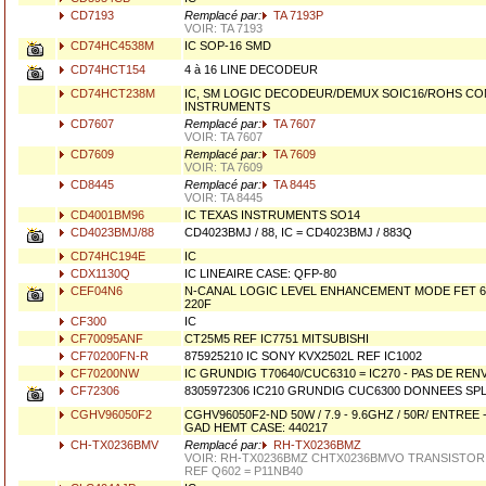
CD7193
Remplacé par:
TA 7193P
VOIR: TA 7193
CD74HC4538M
IC SOP-16 SMD
CD74HCT154
4 à 16 LINE DECODEUR
CD74HCT238M
IC, SM LOGIC DECODEUR/DEMUX SOIC16/ROHS C
INSTRUMENTS
CD7607
Remplacé par:
TA 7607
VOIR: TA 7607
CD7609
Remplacé par:
TA 7609
VOIR: TA 7609
CD8445
Remplacé par:
TA 8445
VOIR: TA 8445
CD4001BM96
IC TEXAS INSTRUMENTS SO14
CD4023BMJ/88
CD4023BMJ / 88, IC = CD4023BMJ / 883Q
CD74HC194E
IC
CDX1130Q
IC LINEAIRE CASE: QFP-80
CEF04N6
N-CANAL LOGIC LEVEL ENHANCEMENT MODE FET 600
220F
CF300
IC
CF70095ANF
CT25M5 REF IC7751 MITSUBISHI
CF70200FN-R
875925210 IC SONY KVX2502L REF IC1002
CF70200NW
IC GRUNDIG T70640/CUC6310 = IC270 - PAS DE REN
CF72306
8305972306 IC210 GRUNDIG CUC6300 DONNEES SP
CGHV96050F2
CGHV96050F2-ND 50W / 7.9 - 9.6GHZ / 50R/ ENTRE
GAD HEMT CASE: 440217
CH-TX0236BMV
Remplacé par:
RH-TX0236BMZ
VOIR: RH-TX0236BMZ CHTX0236BMVO TRANSISTOR
REF Q602 = P11NB40