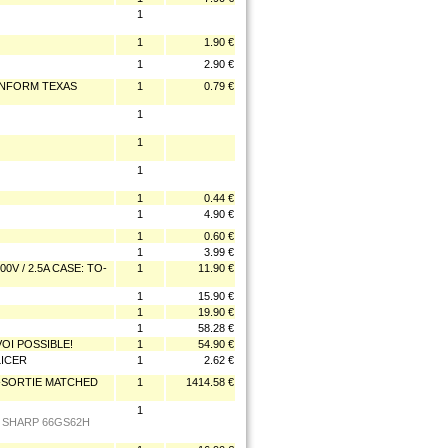
1
1
1.90 €
1
2.90 €
ONFORM TEXAS
1
0.79 €
1
1
1
1
0.44 €
1
4.90 €
1
0.60 €
1
3.99 €
V / 2.5A CASE: TO-
1
11.90 €
1
15.90 €
1
19.90 €
1
58.28 €
VOI POSSIBLE!
1
54.90 €
LICER
1
2.62 €
E -SORTIE MATCHED
1
1414.58 €
1
 SHARP 66GS62H