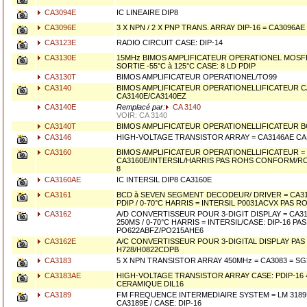
CA3094E
IC LINEAIRE DIP8
CA3096E
3 X NPN / 2 X PNP TRANS. ARRAY DIP-16 = CA3096AE
CA3123E
RADIO CIRCUIT CASE: DIP-14
CA3130E
15MHz BIMOS AMPLIFICATEUR OPERATIONEL MOSF
SORTIE -55°C à 125°C CASE: 8 LD PDIP
CA3130T
BIMOS AMPLIFICATEUR OPERATIONEL/TO99
CA3140
BIMOS AMPLIFICATEUR OPERATIONELLIFICATEUR CA
CA3140E/CA3140EZ
CA3140E
Remplacé par:
CA 3140
VOIR: CA 3140
CA3140T
BIMOS AMPLIFICATEUR OPERATIONELLIFICATEUR B
CA3146
HIGH-VOLTAGE TRANSISTOR ARRAY = CA3146AE CAS
CA3160
BIMOS AMPLIFICATEUR OPERATIONELLIFICATEUR =
CA3160E/INTERSIL/HARRIS PAS ROHS CONFORM/RCA
8
CA3160AE
IC INTERSIL DIP8 CA3160E
CA3161
BCD à SEVEN SEGMENT DECODEUR/ DRIVER = CA31
PDIP / 0-70°C HARRIS = INTERSIL P0031ACVX PAS
CA3162
A/D CONVERTISSEUR POUR 3-DIGIT DISPLAY = CA316
250MS / 0-70°C HARRIS = INTERSIL/CASE: DIP-16 PA
PO622ABFZ/PO215AHE6
CA3162E
A/C CONVERTISSEUR POUR 3-DIGITAL DISPLAY PAS 
H728/H0822CDPB
CA3183
5 X NPN TRANSISTOR ARRAY 450MHz = CA3083 = SG
CA3183AE
HIGH-VOLTAGE TRANSISTOR ARRAY CASE: PDIP-16 
CERAMIQUE DIL16
CA3189
FM FREQUENCE INTERMEDIAIRE SYSTEM = LM 3189E
CA3189E / CASE: DIP-16