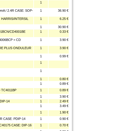
1
A / 2.4R CASE: SOP-
1
36.90 €
 HARRIS/INTERSIL
1
6.25 €
1
30.90 €
01BCN/CD4001BE
1
0.33 €
4006BCP = CD
1
3.90 €
IRE PLUS ONDULEUR
1
3.90 €
1
0.99 €
1
1
1
0.80 €
1
0.89 €
= TC4011BP
1
0.89 €
1
3.90 €
DIP-14
1
2.49 €
1
3.49 €
1
1.90 €
 CASE: PDIP-14
1
0.90 €
C40175 CASE: DIP-16
1
0.70 €