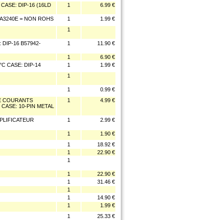
CASE: DIP-16 (16LD
1
6.99 €
CA3240E = NON ROHS
1
1.99 €
1
DIP-16 B57942-
1
11.90 €
1
6.90 €
C CASE: DIP-14
1
1.99 €
1
1
0.99 €
IE COURANTS
1
4.99 €
CASE: 10-PIN METAL
PLIFICATEUR
1
2.99 €
1
1.90 €
1
18.92 €
1
22.90 €
1
1
22.90 €
1
31.46 €
1
1
14.90 €
1
1.99 €
1
25.33 €