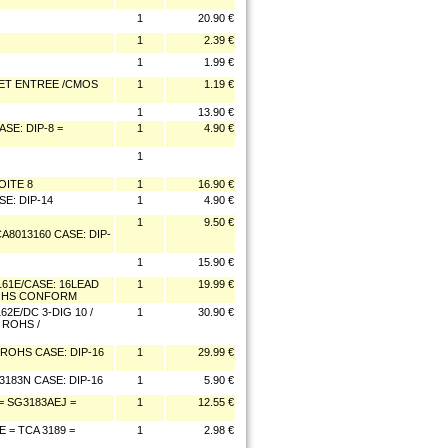
1
20.90 €
1
2.39 €
1
1.99 €
ET ENTREE /CMOS
1
1.19 €
1
13.90 €
SE: DIP-8 =
1
4.90 €
1
OITE 8
1
16.90 €
E: DIP-14
1
4.90 €
1
9.50 €
8013160 CASE: DIP-
1
15.90 €
61E/CASE: 16LEAD
1
19.99 €
 ROHS CONFORM
2E/DC 3-DIG 10 /
1
30.90 €
S ROHS /
ROHS CASE: DIP-16
1
29.99 €
3183N CASE: DIP-16
1
5.90 €
= SG3183AEJ =
1
12.55 €
 = TCA 3189 =
1
2.98 €