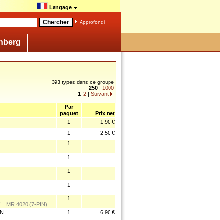
Langage
Approfondi
nberg
393 types dans ce groupe
250
|
1000
1
2
|
Suivant
Par
paquet
Prix net
1
1.90 €
1
2.50 €
1
1
1
1
1
= MR 4020 (7-PIN)
IN
1
6.90 €