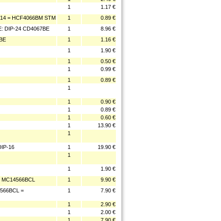
1
1.17 €
14 = HCF4066BM STM
1
0.89 €
 DIP-24 CD4067BE
1
8.96 €
BE
1
1.16 €
1
1.90 €
1
0.50 €
1
0.99 €
1
0.89 €
1
1
0.90 €
1
0.89 €
1
0.60 €
1
13.90 €
1
IP-16
1
19.90 €
1
1
1.90 €
= MC14566BCL
1
9.90 €
566BCL =
1
7.90 €
1
2.90 €
1
2.00 €
1
7.90 €