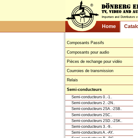
Home
Catal
Composants Passifs
Composants pour audio
Pièces de rechange pour vidéo
Courroies de transmission
Relais
Semi-conducteurs
Semi-conducteurs 0..-1..
Semi-conducteurs 2..-2N..
Semi-conducteurs 2SA..-2SB..
Semi-conducteurs 2SC..
Semi-conducteurs 2SD..-2SK..
Semi-conducteurs 3..-9..
Semi-conducteurs A..-AY..