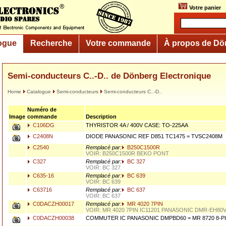
Votre panier
ogue
Recherche
Votre commande
À propos de Dö
Semi-conducteurs C..-D.. de Dönberg Electronique
Home
Catalogue
Semi-conducteurs
Semi-conducteurs C..-D..
Numéro de
Image
commande
Description
C106DG
THYRISTOR 4A / 400V CASE: TO-225AA
C2408N
DIODE PANASONIC REF D851 TC1475 = TVSC2408M
C2540
Remplacé par:
B250C1500R
VOIR: B250C1500R BEKO PONT
C327
Remplacé par:
BC 327
VOIR: BC 327
C635-16
Remplacé par:
BC 639
VOIR: BC 639
C63716
Remplacé par:
BC 637
VOIR: BC 637
C0DACZH00017
Remplacé par:
MR 4020 7PIN
VOIR: MR 4020 7PIN IC11201 PANASONIC DMR-EH80V 
C0DACZH00038
COMMUTER IC PANASONIC DMPBD60 = MR 8720 8-P