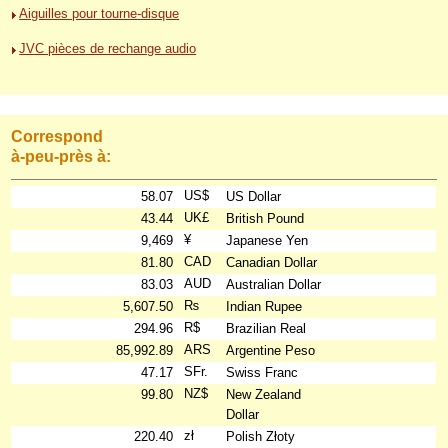
Aiguilles pour tourne-disque
JVC pièces de rechange audio
Correspond
à-peu-près à:
US$
58.07
US Dollar
UK£
43.44
British Pound
¥
9,469
Japanese Yen
CAD
81.80
Canadian Dollar
AUD
83.03
Australian Dollar
₨
5,607.50
Indian Rupee
R$
294.96
Brazilian Real
ARS
85,992.89
Argentine Peso
SFr.
47.17
Swiss Franc
NZ$
99.80
New Zealand
Dollar
zł
220.40
Polish Złoty