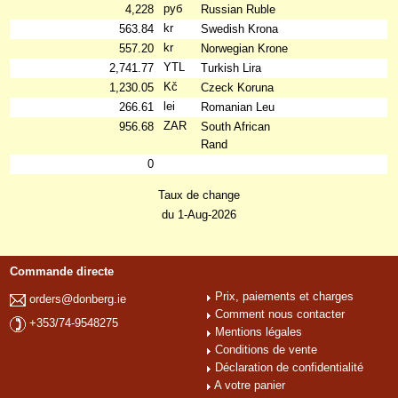
руб
4,228
Russian Ruble
kr
563.84
Swedish Krona
kr
557.20
Norwegian Krone
YTL
2,741.77
Turkish Lira
Kč
1,230.05
Czeck Koruna
lei
266.61
Romanian Leu
ZAR
956.68
South African
Rand
0
Taux de change
du 1-Aug-2026
Commande directe
Prix, paiements et charges
orders@donberg.ie
Comment nous contacter
+353/74-9548275
Mentions légales
Conditions de vente
Déclaration de confidentialité
A votre panier