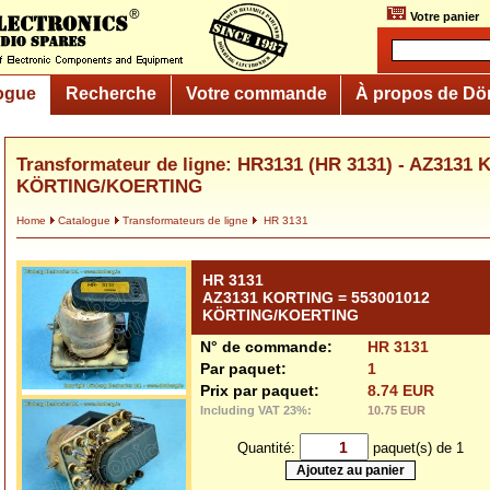
Votre panier
ogue
Recherche
Votre commande
À propos de Dö
Transformateur de ligne: HR3131 (HR 3131) - AZ3131
KÖRTING/KOERTING
Home
Catalogue
Transformateurs de ligne
HR 3131
HR 3131
AZ3131 KORTING = 553001012
KÖRTING/KOERTING
N° de commande:
HR 3131
Par paquet:
1
Prix par paquet:
8.74 EUR
Including VAT 23%:
10.75 EUR
Quantité:
paquet(s) de 1