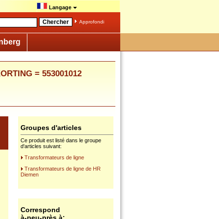
Langage
Approfondi
nberg
 KORTING = 553001012
Groupes d'articles
Ce produit est listé dans le groupe
d'articles suivant:
Transformateurs de ligne
Transformateurs de ligne de HR
Diemen
Correspond
à-peu-près à: