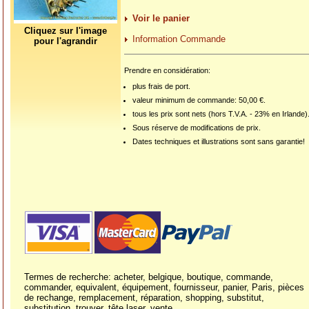
Voir le panier
Cliquez sur l'image
Information Commande
pour l'agrandir
Prendre en considération:
plus frais de port.
valeur minimum de commande: 50,00 €.
tous les prix sont nets (hors T.V.A. - 23% en Irlande)
Sous réserve de modifications de prix.
Dates techniques et illustrations sont sans garantie!
Termes de recherche: acheter, belgique, boutique, commande,
commander, equivalent, équipement, fournisseur, panier, Paris, pièces
de rechange, remplacement, réparation, shopping, substitut,
substitution, trouver, tête laser, vente