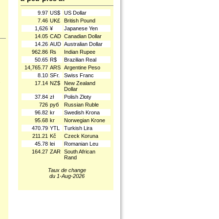
9.97
US$
US Dollar
7.46
UK£
British Pound
1,626
¥
Japanese Yen
14.05
CAD
Canadian Dollar
14.26
AUD
Australian Dollar
962.86
₨
Indian Rupee
50.65
R$
Brazilian Real
14,765.77
ARS
Argentine Peso
8.10
SFr.
Swiss Franc
.
17.14
NZ$
New Zealand
Dollar
37.84
zł
Polish Złoty
726
руб
Russian Ruble
96.82
kr
Swedish Krona
95.68
kr
Norwegian Krone
470.79
YTL
Turkish Lira
211.21
Kč
Czeck Koruna
45.78
lei
Romanian Leu
164.27
ZAR
South African
Rand
Taux de change
du 1-Aug-2026