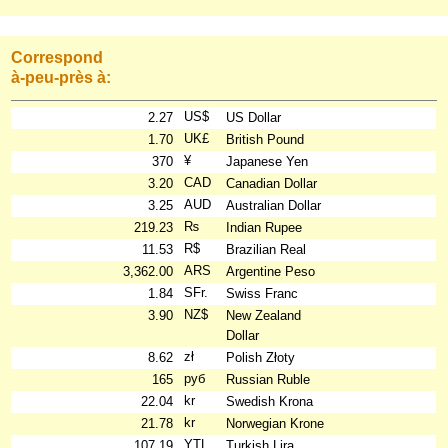
Correspond
à-peu-près à:
US$
2.27
US Dollar
UK£
1.70
British Pound
¥
370
Japanese Yen
CAD
3.20
Canadian Dollar
AUD
3.25
Australian Dollar
₨
219.23
Indian Rupee
R$
11.53
Brazilian Real
ARS
3,362.00
Argentine Peso
SFr.
1.84
Swiss Franc
NZ$
3.90
New Zealand
Dollar
zł
8.62
Polish Złoty
руб
165
Russian Ruble
kr
22.04
Swedish Krona
kr
21.78
Norwegian Krone
YTL
107.19
Turkish Lira