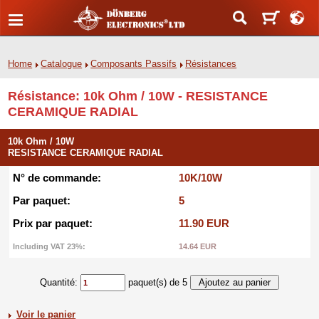
Home
Catalogue
Composants Passifs
Résistances
Résistance: 10k Ohm / 10W - RESISTANCE
CERAMIQUE RADIAL
10k Ohm / 10W
RESISTANCE CERAMIQUE RADIAL
N° de commande:
10K/10W
Par paquet:
5
Prix par paquet:
11.90 EUR
Including VAT 23%:
14.64 EUR
Quantité:
paquet(s) de 5
Voir le panier