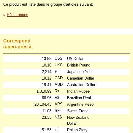
Ce produit est listé dans le groupe d'articles suivant:
Résistances
Correspond
à-peu-près à:
US$
13.58
US Dollar
UK£
10.16
British Pound
¥
2,214
Japanese Yen
CAD
19.12
Canadian Dollar
AUD
19.41
Australian Dollar
₨
1,310.99
Indian Rupee
R$
68.96
Brazilian Real
ARS
20,104.43
Argentine Peso
SFr.
11.03
Swiss Franc
NZ$
23.33
New Zealand
Dollar
zł
51.53
Polish Złoty