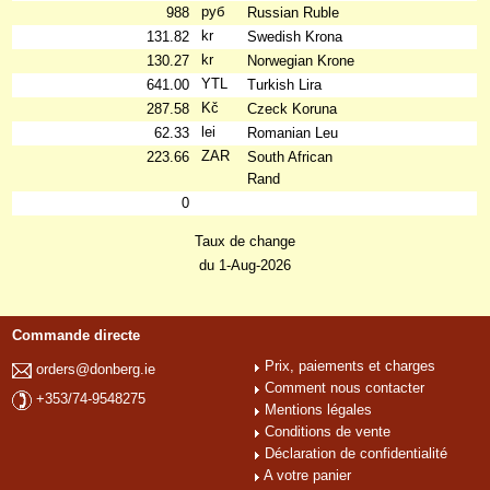
руб
988
Russian Ruble
kr
131.82
Swedish Krona
kr
130.27
Norwegian Krone
YTL
641.00
Turkish Lira
Kč
287.58
Czeck Koruna
lei
62.33
Romanian Leu
ZAR
223.66
South African
Rand
0
Taux de change
du 1-Aug-2026
Commande directe
Prix, paiements et charges
orders@donberg.ie
Comment nous contacter
+353/74-9548275
Mentions légales
Conditions de vente
Déclaration de confidentialité
A votre panier