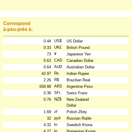
Correspond
à-peu-près à:
US$
0.44
US Dollar
UK£
0.33
British Pound
¥
73
Japanese Yen
CAD
0.63
Canadian Dollar
AUD
0.64
Australian Dollar
₨
42.97
Indian Rupee
R$
2.26
Brazilian Real
ARS
658.88
Argentine Peso
SFr.
0.36
Swiss Franc
NZ$
0.76
New Zealand
Dollar
zł
1.69
Polish Złoty
руб
32
Russian Ruble
kr
4.32
Swedish Krona
kr
4.27
Norwegian Krone