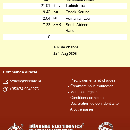
YTL
21.01
Turkish Lira
Kč
9.42
Czeck Koruna
lei
2.04
Romanian Leu
ZAR
7.33
South African
Rand
0
Taux de change
du 1-Aug-2026
Commande directe
Prix, paiements et charges
orders@donberg.ie
Comment nous contacter
+353/74-9548275
Mentions légales
Conditions de vente
Déclaration de confidentialité
A votre panier