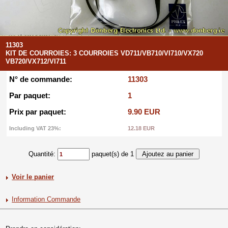
11303
KIT DE COURROIES: 3 COURROIES VD711/VB710/VI710/VX720
VB720/VX712/VI711
N° de commande:
11303
Par paquet:
1
Prix par paquet:
9.90 EUR
Including VAT 23%:
12.18 EUR
Quantité:
paquet(s) de 1
Voir le panier
Information Commande