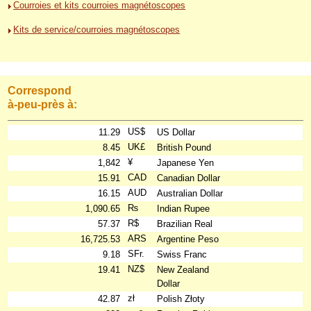
Courroies et kits courroies magnétoscopes
Kits de service/courroies magnétoscopes
Correspond
à-peu-près à:
US$
11.29
US Dollar
UK£
8.45
British Pound
¥
1,842
Japanese Yen
CAD
15.91
Canadian Dollar
AUD
16.15
Australian Dollar
₨
1,090.65
Indian Rupee
R$
57.37
Brazilian Real
ARS
16,725.53
Argentine Peso
SFr.
9.18
Swiss Franc
NZ$
19.41
New Zealand
Dollar
zł
42.87
Polish Złoty