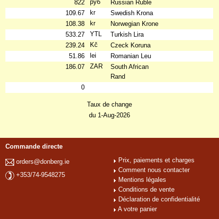
руб
822
Russian Ruble
kr
109.67
Swedish Krona
kr
108.38
Norwegian Krone
YTL
533.27
Turkish Lira
Kč
239.24
Czeck Koruna
lei
51.86
Romanian Leu
ZAR
186.07
South African
Rand
0
Taux de change
du 1-Aug-2026
Commande directe
Prix, paiements et charges
orders@donberg.ie
Comment nous contacter
+353/74-9548275
Mentions légales
Conditions de vente
Déclaration de confidentialité
A votre panier