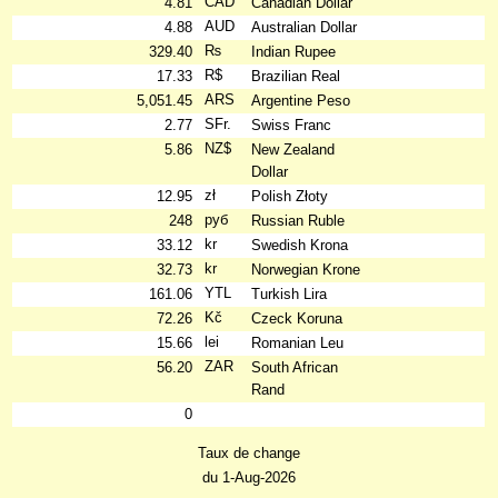
CAD
4.81
Canadian Dollar
AUD
4.88
Australian Dollar
₨
329.40
Indian Rupee
R$
17.33
Brazilian Real
ARS
5,051.45
Argentine Peso
SFr.
2.77
Swiss Franc
NZ$
5.86
New Zealand
Dollar
zł
12.95
Polish Złoty
руб
248
Russian Ruble
kr
33.12
Swedish Krona
kr
32.73
Norwegian Krone
YTL
161.06
Turkish Lira
Kč
72.26
Czeck Koruna
lei
15.66
Romanian Leu
ZAR
56.20
South African
Rand
0
Taux de change
du 1-Aug-2026