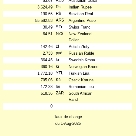
AUD
53.67
Australian Dollar
₨
3,624.49
Indian Rupee
R$
190.65
Brazilian Real
ARS
55,582.83
Argentine Peso
SFr.
30.49
Swiss Franc
NZ$
64.51
New Zealand
Dollar
zł
142.46
Polish Złoty
руб
2,733
Russian Ruble
kr
364.45
Swedish Krona
kr
360.16
Norwegian Krone
YTL
1,772.18
Turkish Lira
Kč
795.06
Czeck Koruna
lei
172.33
Romanian Leu
ZAR
618.36
South African
Rand
0
Taux de change
du 1-Aug-2026