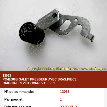
13063
PQ42006B GALET PRESSEUR AVEC BRAS.PIECE
ORIGINALE/FV10B/3V64 FV11/FV51
N° de commande:
13063
Par paquet:
1
Prix par paquet:
32.90 EUR