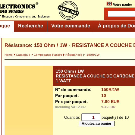
Votre panier
ogue
Recherche
Votre commande
À propos de Dö
Résistance: 150 Ohm / 1W - RESISTANCE A COUCH
Home
Catalogue
Composants Passifs
Résistances
150R/1W
150 Ohm / 1W
RESISTANCE A COUCHE DE CARBONE
1 WATT
N° de commande:
150R/1W
Par paquet:
10
Prix par paquet:
7.60 EUR
Including VAT 23%:
9.35 EUR
Quantité:
paquet(s) de 10