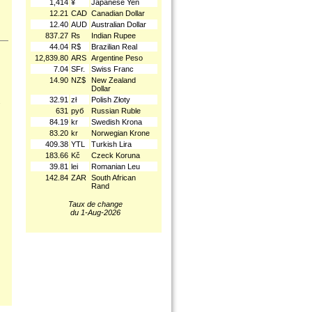
1,414
¥
Japanese Yen
12.21
CAD
Canadian Dollar
12.40
AUD
Australian Dollar
837.27
₨
Indian Rupee
44.04
R$
Brazilian Real
12,839.80
ARS
Argentine Peso
7.04
SFr.
Swiss Franc
14.90
NZ$
New Zealand
Dollar
32.91
zł
Polish Złoty
.
631
руб
Russian Ruble
84.19
kr
Swedish Krona
83.20
kr
Norwegian Krone
409.38
YTL
Turkish Lira
183.66
Kč
Czeck Koruna
39.81
lei
Romanian Leu
142.84
ZAR
South African
Rand
Taux de change
du 1-Aug-2026