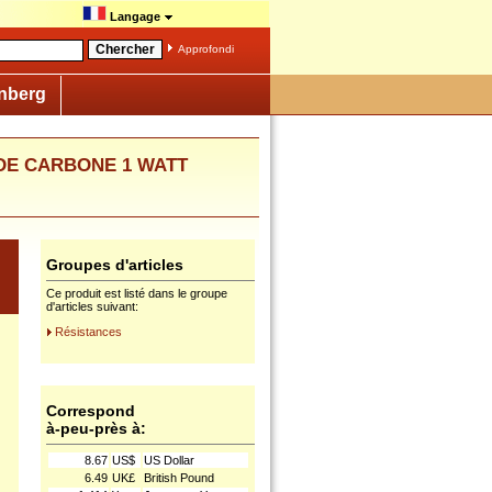
Langage
Approfondi
nberg
E DE CARBONE 1 WATT
Groupes d'articles
Ce produit est listé dans le groupe
d'articles suivant:
Résistances
Correspond
à-peu-près à:
8.67
US$
US Dollar
6.49
UK£
British Pound