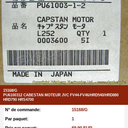
15168/G
PU6100312 CABESTAN MOTEUR JVC FV44-FV46/HRD540/HRD880
HRD790 HRS4700
N° de commande:
15168/G
Par paquet:
1
Prix par paquet:
69.90 EUR