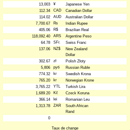
¥
13,003
Japanese Yen
CAD
112.34
Canadian Dollar
AUD
114.02
Australian Dollar
₨
7,700.67
Indian Rupee
R$
405.06
Brazilian Real
ARS
118,092.40
Argentine Peso
SFr.
64.78
Swiss Franc
NZ$
137.06
New Zealand
Dollar
zł
302.67
Polish Złoty
руб
5,806
Russian Ruble
kr
774.32
Swedish Krona
kr
765.20
Norwegian Krone
YTL
3,765.22
Turkish Lira
Kč
1,689.20
Czeck Koruna
lei
366.14
Romanian Leu
ZAR
1,313.78
South African
Rand
0
Taux de change