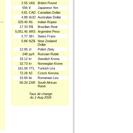
2.55
UK£
British Pound
556
¥
Japanese Yen
4.81
CAD
Canadian Dollar
4.88
AUD
Australian Dollar
329.40
₨
Indian Rupee
17.33
R$
Brazilian Real
5,051.45
ARS
Argentine Peso
2.77
SFr.
Swiss Franc
5.86
NZ$
New Zealand
Dollar
.
12.95
zł
Polish Złoty
248
руб
Russian Ruble
33.12
kr
Swedish Krona
32.73
kr
Norwegian Krone
161.06
YTL
Turkish Lira
72.26
Kč
Czeck Koruna
15.66
lei
Romanian Leu
56.20
ZAR
South African
Rand
Taux de change
du 1-Aug-2026