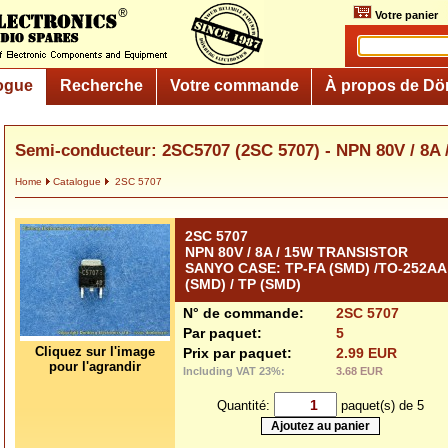
Votre panier
ogue
Recherche
Votre commande
À propos de Dö
Semi-conducteur: 2SC5707 (2SC 5707) - NPN 80V / 8
Home
Catalogue
2SC 5707
2SC 5707
NPN 80V / 8A / 15W TRANSISTOR
SANYO CASE: TP-FA (SMD) /TO-252AA
(SMD) / TP (SMD)
N° de commande:
2SC 5707
Par paquet:
5
Cliquez sur l'image
Prix par paquet:
2.99 EUR
pour l'agrandir
Including VAT 23%:
3.68 EUR
Quantité:
paquet(s) de 5