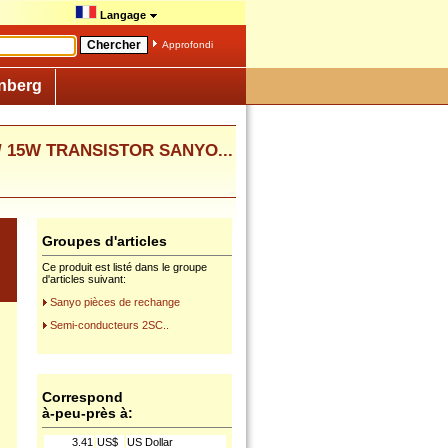
Langage
Approfondi
nberg
A / 15W TRANSISTOR SANYO...
Groupes d'articles
Ce produit est listé dans le groupe
d'articles suivant:
Sanyo pièces de rechange
Semi-conducteurs 2SC..
Correspond
à-peu-près à:
3.41
US$
US Dollar