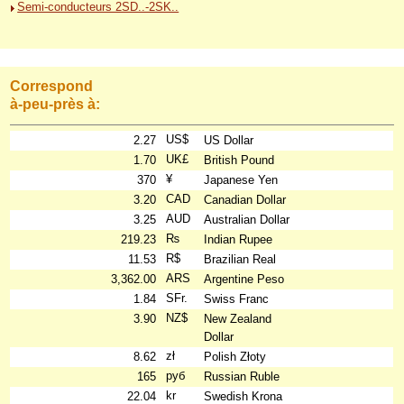
Semi-conducteurs 2SD..-2SK..
Correspond
à-peu-près à:
US$
2.27
US Dollar
UK£
1.70
British Pound
¥
370
Japanese Yen
CAD
3.20
Canadian Dollar
AUD
3.25
Australian Dollar
₨
219.23
Indian Rupee
R$
11.53
Brazilian Real
ARS
3,362.00
Argentine Peso
SFr.
1.84
Swiss Franc
NZ$
3.90
New Zealand
Dollar
zł
8.62
Polish Złoty
руб
165
Russian Ruble
kr
22.04
Swedish Krona