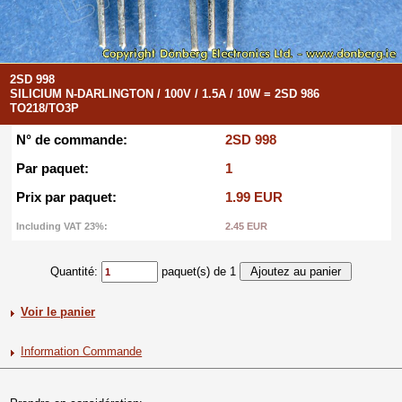
2SD 998
SILICIUM N-DARLINGTON / 100V / 1.5A / 10W = 2SD 986
TO218/TO3P
N° de commande:
2SD 998
Par paquet:
1
Prix par paquet:
1.99 EUR
Including VAT 23%:
2.45 EUR
Quantité:
paquet(s) de 1
Voir le panier
Information Commande