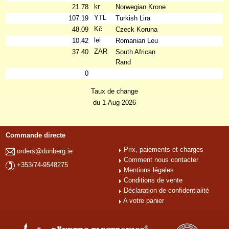
kr
21.78
Norwegian Krone
YTL
107.19
Turkish Lira
Kč
48.09
Czeck Koruna
lei
10.42
Romanian Leu
ZAR
37.40
South African
Rand
0
Taux de change
du 1-Aug-2026
Commande directe
Prix, paiements et charges
orders@donberg.ie
Comment nous contacter
+353/74-9548275
Mentions légales
Conditions de vente
Déclaration de confidentialité
A votre panier