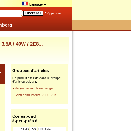
Langage
Approfondi
nberg
3.5A / 40W / 2E8...
Groupes d'articles
T
Ce produit est listé dans le groupe
d'articles suivant:
Sanyo pièces de rechange
Semi-conducteurs 2SD..-2SK..
Correspond
à-peu-près à:
11.40
US$
US Dollar