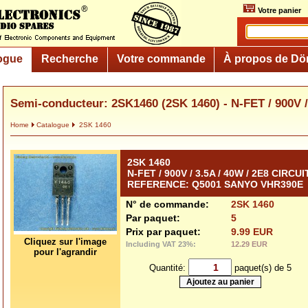
Votre panier
ogue
Recherche
Votre commande
À propos de Dö
Semi-conducteur: 2SK1460 (2SK 1460) - N-FET / 900V / 
Home
Catalogue
2SK 1460
2SK 1460
N-FET / 900V / 3.5A / 40W / 2E8 CIRCUI
REFERENCE: Q5001 SANYO VHR390E
N° de commande:
2SK 1460
Par paquet:
5
Prix par paquet:
9.99 EUR
Cliquez sur l'image
Including VAT 23%:
12.29 EUR
pour l'agrandir
Quantité:
paquet(s) de 5