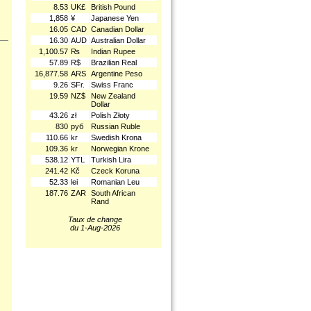
8.53
UK£
British Pound
1,858
¥
Japanese Yen
16.05
CAD
Canadian Dollar
16.30
AUD
Australian Dollar
1,100.57
₨
Indian Rupee
57.89
R$
Brazilian Real
16,877.58
ARS
Argentine Peso
9.26
SFr.
Swiss Franc
19.59
NZ$
New Zealand
.
Dollar
43.26
zł
Polish Złoty
830
руб
Russian Ruble
110.66
kr
Swedish Krona
109.36
kr
Norwegian Krone
538.12
YTL
Turkish Lira
241.42
Kč
Czeck Koruna
52.33
lei
Romanian Leu
187.76
ZAR
South African
Rand
Taux de change
du 1-Aug-2026