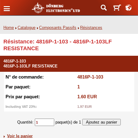
Home
Catalogue
Composants Passifs
Résistances
Résistance: 4816P-1-103 - 4816P-1-103LF
RESISTANCE
4816P-1-103
4816P-1-103LF RESISTANCE
N° de commande:
4816P-1-103
Par paquet:
1
Prix par paquet:
1.60 EUR
Including VAT 23%:
1.97 EUR
Quantité:
paquet(s) de 1
Voir le panier