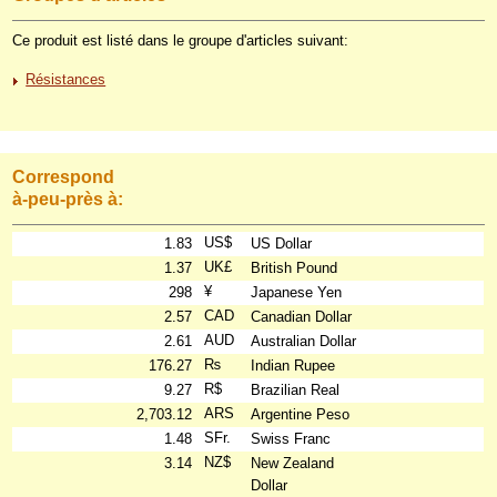
Ce produit est listé dans le groupe d'articles suivant:
Résistances
Correspond
à-peu-près à:
US$
1.83
US Dollar
UK£
1.37
British Pound
¥
298
Japanese Yen
CAD
2.57
Canadian Dollar
AUD
2.61
Australian Dollar
₨
176.27
Indian Rupee
R$
9.27
Brazilian Real
ARS
2,703.12
Argentine Peso
SFr.
1.48
Swiss Franc
NZ$
3.14
New Zealand
Dollar