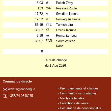
zł
6.93
Polish Złoty
руб
133
Russian Ruble
kr
17.72
Swedish Krona
kr
17.52
Norwegian Krone
YTL
86.19
Turkish Lira
Kč
38.67
Czeck Koruna
lei
8.38
Romanian Leu
ZAR
30.07
South African
Rand
0
Taux de change
du 1-Aug-2026
Commande directe
Prix, paiements et charges
orders@donberg.ie
Comment nous contacter
+353/74-9548275
Mentions légales
Conditions de vente
Déclaration de confidentialité