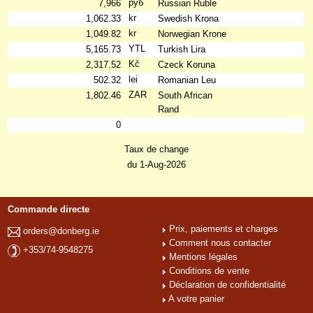
руб
7,966
Russian Ruble
kr
1,062.33
Swedish Krona
kr
1,049.82
Norwegian Krone
YTL
5,165.73
Turkish Lira
Kč
2,317.52
Czeck Koruna
lei
502.32
Romanian Leu
ZAR
1,802.46
South African
Rand
0
Taux de change
du 1-Aug-2026
Commande directe
Prix, paiements et charges
orders@donberg.ie
Comment nous contacter
+353/74-9548275
Mentions légales
Conditions de vente
Déclaration de confidentialité
A votre panier