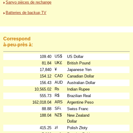
Sanyo pièces de rechange
Batteries de backup TV
Correspond
à-peu-près à:
US$
109.40
US Dollar
UK£
81.84
British Pound
¥
17,840
Japanese Yen
CAD
154.12
Canadian Dollar
AUD
156.43
Australian Dollar
₨
10,565.02
Indian Rupee
R$
555.73
Brazilian Real
ARS
162,018.04
Argentine Peso
SFr.
88.88
Swiss Franc
NZ$
188.04
New Zealand
Dollar
zł
415.25
Polish Złoty