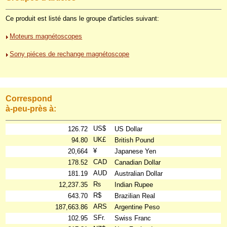
Ce produit est listé dans le groupe d'articles suivant:
Moteurs magnétoscopes
Sony piéces de rechange magnétoscope
Correspond
à-peu-près à:
US$
126.72
US Dollar
UK£
94.80
British Pound
¥
20,664
Japanese Yen
CAD
178.52
Canadian Dollar
AUD
181.19
Australian Dollar
₨
12,237.35
Indian Rupee
R$
643.70
Brazilian Real
ARS
187,663.86
Argentine Peso
SFr.
102.95
Swiss Franc