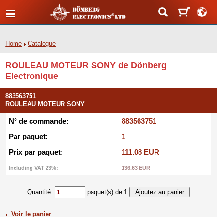
Home
Catalogue
ROULEAU MOTEUR SONY de Dönberg
Electronique
883563751
ROULEAU MOTEUR SONY
N° de commande:
883563751
Par paquet:
1
Prix par paquet:
111.08 EUR
Including VAT 23%:
136.63 EUR
Quantité:
paquet(s) de 1
Voir le panier