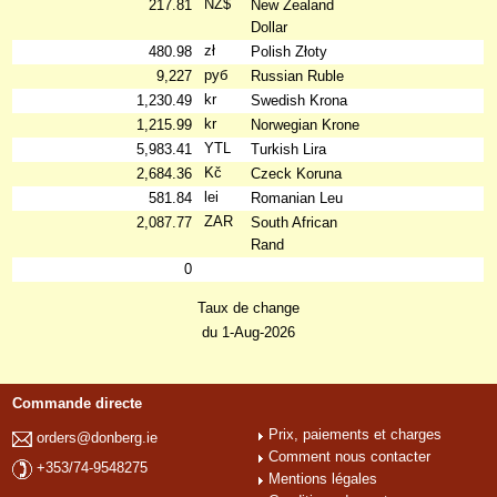
NZ$
217.81
New Zealand
Dollar
zł
480.98
Polish Złoty
руб
9,227
Russian Ruble
kr
1,230.49
Swedish Krona
kr
1,215.99
Norwegian Krone
YTL
5,983.41
Turkish Lira
Kč
2,684.36
Czeck Koruna
lei
581.84
Romanian Leu
ZAR
2,087.77
South African
Rand
0
Taux de change
du 1-Aug-2026
Commande directe
Prix, paiements et charges
orders@donberg.ie
Comment nous contacter
+353/74-9548275
Mentions légales