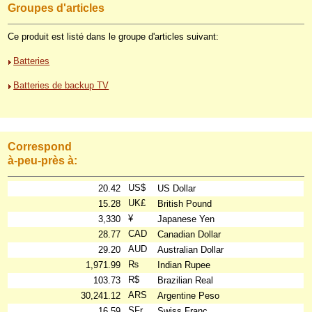
Groupes d'articles
Ce produit est listé dans le groupe d'articles suivant:
Batteries
Batteries de backup TV
Correspond
à-peu-près à:
US$
20.42
US Dollar
UK£
15.28
British Pound
¥
3,330
Japanese Yen
CAD
28.77
Canadian Dollar
AUD
29.20
Australian Dollar
₨
1,971.99
Indian Rupee
R$
103.73
Brazilian Real
ARS
30,241.12
Argentine Peso
SFr.
16.59
Swiss Franc