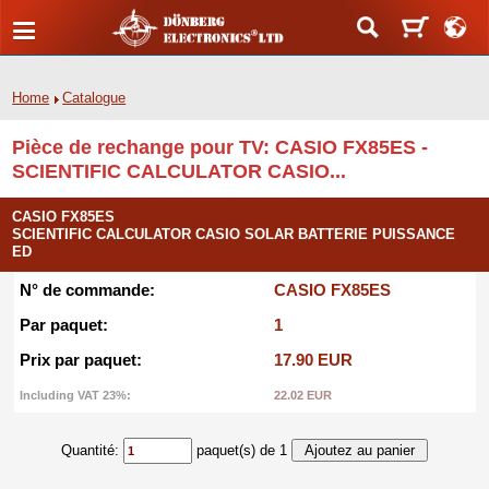
Home
Catalogue
Pièce de rechange pour TV: CASIO FX85ES -
SCIENTIFIC CALCULATOR CASIO...
CASIO FX85ES
SCIENTIFIC CALCULATOR CASIO SOLAR BATTERIE PUISSANCE
ED
N° de commande:
CASIO FX85ES
Par paquet:
1
Prix par paquet:
17.90 EUR
Including VAT 23%:
22.02 EUR
Quantité:
paquet(s) de 1