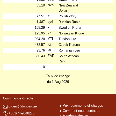
NZ$
35.10
New Zealand
Dollar
zł
77.51
Polish Złoty
руб
1,487
Russian Ruble
kr
198.29
Swedish Krona
kr
195.95
Norwegian Krone
YTL
964.20
Turkish Lira
Kč
432.57
Czeck Koruna
lei
93.76
Romanian Leu
ZAR
336.43
South African
Rand
0
Taux de change
du 1-Aug-2026
Commande directe
Prix, paiements et charges
orders@donberg.ie
Comment nous contacter
+353/74-9548275
Mentions légales