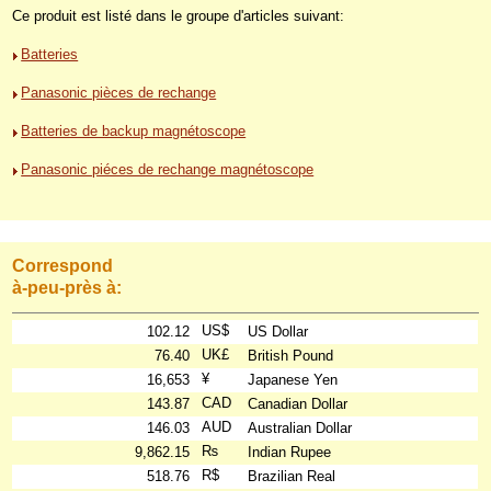
Ce produit est listé dans le groupe d'articles suivant:
Batteries
Panasonic pièces de rechange
Batteries de backup magnétoscope
Panasonic piéces de rechange magnétoscope
Correspond
à-peu-près à:
US$
102.12
US Dollar
UK£
76.40
British Pound
¥
16,653
Japanese Yen
CAD
143.87
Canadian Dollar
AUD
146.03
Australian Dollar
₨
9,862.15
Indian Rupee
R$
518.76
Brazilian Real