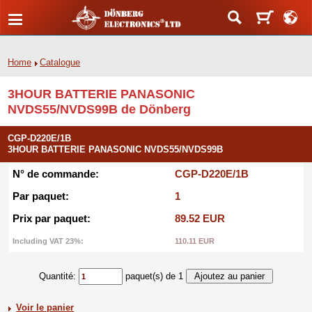
Home
Catalogue
3HOUR BATTERIE PANASONIC
NVDS55/NVDS99B de Dönberg
CGP-D220E/1B
3HOUR BATTERIE PANASONIC NVDS55/NVDS99B
N° de commande:
CGP-D220E/1B
Par paquet:
1
Prix par paquet:
89.52 EUR
Including VAT 23%:
110.11 EUR
Quantité:
paquet(s) de 1
Voir le panier