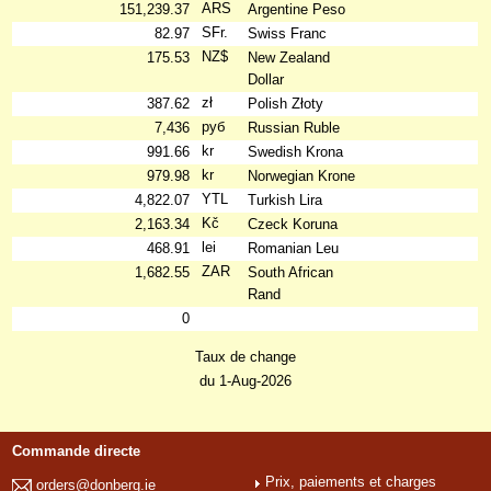
ARS
151,239.37
Argentine Peso
SFr.
82.97
Swiss Franc
NZ$
175.53
New Zealand
Dollar
zł
387.62
Polish Złoty
руб
7,436
Russian Ruble
kr
991.66
Swedish Krona
kr
979.98
Norwegian Krone
YTL
4,822.07
Turkish Lira
Kč
2,163.34
Czeck Koruna
lei
468.91
Romanian Leu
ZAR
1,682.55
South African
Rand
0
Taux de change
du 1-Aug-2026
Commande directe
Prix, paiements et charges
orders@donberg.ie