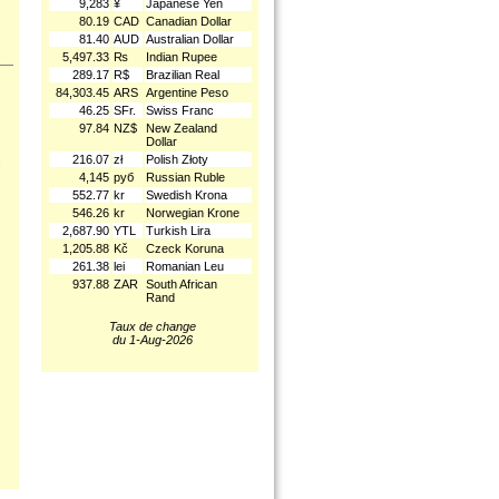
9,283
¥
Japanese Yen
80.19
CAD
Canadian Dollar
81.40
AUD
Australian Dollar
5,497.33
₨
Indian Rupee
289.17
R$
Brazilian Real
84,303.45
ARS
Argentine Peso
46.25
SFr.
Swiss Franc
97.84
NZ$
New Zealand
Dollar
216.07
zł
Polish Złoty
.
4,145
руб
Russian Ruble
552.77
kr
Swedish Krona
546.26
kr
Norwegian Krone
2,687.90
YTL
Turkish Lira
1,205.88
Kč
Czeck Koruna
261.38
lei
Romanian Leu
937.88
ZAR
South African
Rand
Taux de change
du 1-Aug-2026