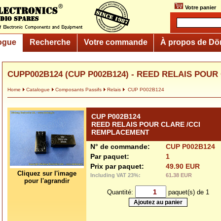
Votre panier
ogue
Recherche
Votre commande
À propos de Dö
CUPP002B124 (CUP P002B124) - REED RELAIS POUR C
Home
Catalogue
Composants Passifs
Relais
CUP P002B124
CUP P002B124
REED RELAIS POUR CLARE /CCI
REMPLACEMENT
N° de commande:
CUP P002B124
Par paquet:
1
Prix par paquet:
49.90 EUR
Cliquez sur l'image
Including VAT 23%:
61.38 EUR
pour l'agrandir
Quantité:
paquet(s) de 1