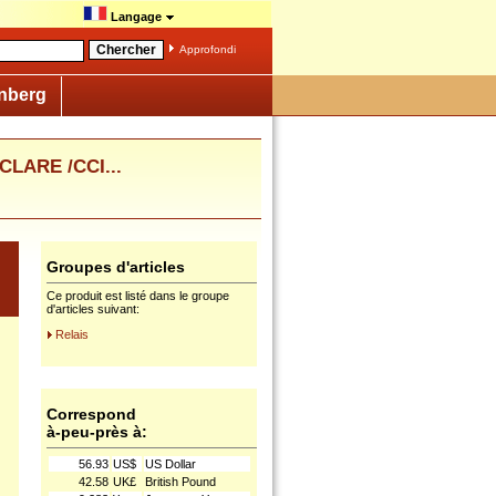
Langage
Approfondi
nberg
LARE /CCI...
Groupes d'articles
Ce produit est listé dans le groupe
d'articles suivant:
Relais
Correspond
à-peu-près à:
56.93
US$
US Dollar
42.58
UK£
British Pound