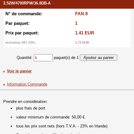
2.52W/4700RPM/36.8DB-A
N° de commande:
FAN 8
Par paquet:
1
Prix par paquet:
1.41 EUR
Including VAT 23%:
1.73 EUR
Quantité:
paquet(s) de 1
Voir le panier
Information Commande
Prendre en considération:
plus frais de port.
valeur minimum de commande: 50,00 €.
tous les prix sont nets (hors T.V.A. - 23% en Irlande).