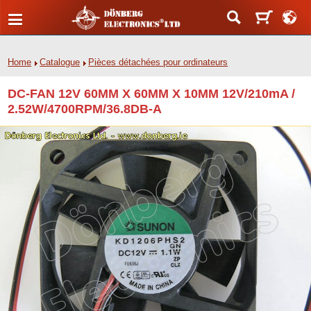
Home
Catalogue
Pièces détachées pour ordinateurs
DC-FAN 12V 60MM X 60MM X 10MM 12V/210mA /
2.52W/4700RPM/36.8DB-A