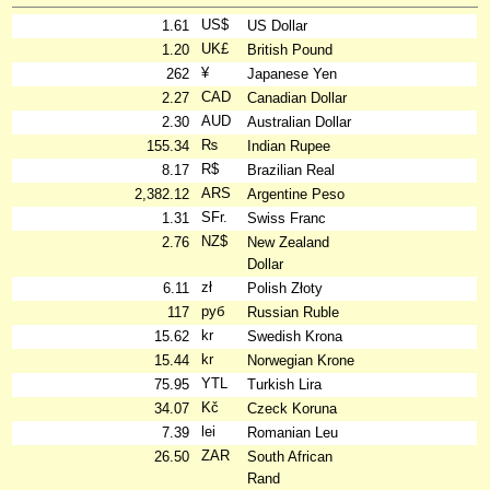
US$
1.61
US Dollar
UK£
1.20
British Pound
¥
262
Japanese Yen
CAD
2.27
Canadian Dollar
AUD
2.30
Australian Dollar
₨
155.34
Indian Rupee
R$
8.17
Brazilian Real
ARS
2,382.12
Argentine Peso
SFr.
1.31
Swiss Franc
NZ$
2.76
New Zealand
Dollar
zł
6.11
Polish Złoty
руб
117
Russian Ruble
kr
15.62
Swedish Krona
kr
15.44
Norwegian Krone
YTL
75.95
Turkish Lira
Kč
34.07
Czeck Koruna
lei
7.39
Romanian Leu
ZAR
26.50
South African
Rand