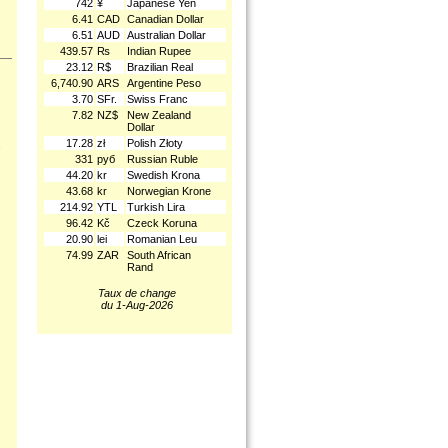
742
¥
Japanese Yen
6.41
CAD
Canadian Dollar
6.51
AUD
Australian Dollar
439.57
₨
Indian Rupee
23.12
R$
Brazilian Real
6,740.90
ARS
Argentine Peso
3.70
SFr.
Swiss Franc
7.82
NZ$
New Zealand
Dollar
17.28
zł
Polish Złoty
.
331
руб
Russian Ruble
44.20
kr
Swedish Krona
43.68
kr
Norwegian Krone
214.92
YTL
Turkish Lira
96.42
Kč
Czeck Koruna
20.90
lei
Romanian Leu
74.99
ZAR
South African
Rand
Taux de change
du 1-Aug-2026