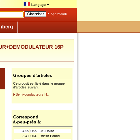
Langage
Approfondi
nberg
ISEUR+DEMODULATEUR 16P
Groupes d'articles
Ce produit est listé dans le groupe
d'articles suivant:
Semi-conducteurs H..
Correspond
à-peu-près à:
4.55
US$
US Dollar
3.41
UK£
British Pound