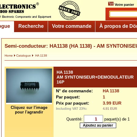
Votre panier
ogue
Recherche
Votre commande
À propos de Dö
Semi-conducteur: HA1138 (HA 1138) - AM SYNTON
Home
Catalogue
HA 1138
HA 1138
AM SYNTONISEUR+DEMODULATEUR
16P
N° de commande:
HA 1138
Par paquet:
1
Prix par paquet:
3.99 EUR
Cliquez sur l'image
Including VAT 23%:
4.91 EUR
pour l'agrandir
Quantité:
paquet(s) de 1