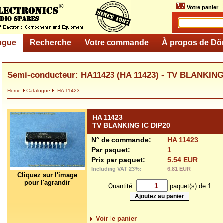
Votre panier
ogue
Recherche
Votre commande
À propos de Dö
Semi-conducteur: HA11423 (HA 11423) - TV BLANKING 
Home
Catalogue
HA 11423
HA 11423
TV BLANKING IC DIP20
N° de commande:
HA 11423
Par paquet:
1
Prix par paquet:
5.54 EUR
Including VAT 23%:
6.81 EUR
Cliquez sur l'image
pour l'agrandir
Quantité:
paquet(s) de 1
Voir le panier