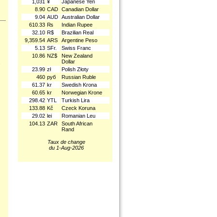
1,031
¥
Japanese Yen
8.90
CAD
Canadian Dollar
9.04
AUD
Australian Dollar
610.33
₨
Indian Rupee
32.10
R$
Brazilian Real
9,359.54
ARS
Argentine Peso
5.13
SFr.
Swiss Franc
10.86
NZ$
New Zealand
Dollar
.
23.99
zł
Polish Złoty
460
руб
Russian Ruble
61.37
kr
Swedish Krona
60.65
kr
Norwegian Krone
298.42
YTL
Turkish Lira
133.88
Kč
Czeck Koruna
29.02
lei
Romanian Leu
104.13
ZAR
South African
Rand
Taux de change
du 1-Aug-2026