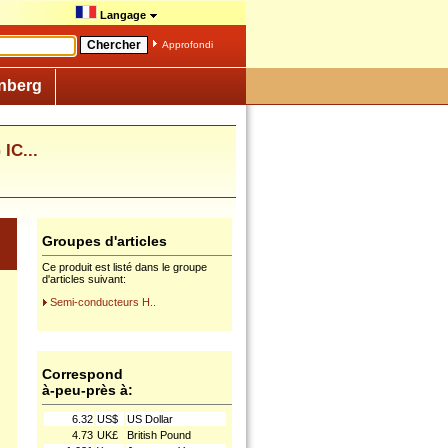
Langage
Approfondi
nberg
IC...
Groupes d'articles
Ce produit est listé dans le groupe
d'articles suivant:
Semi-conducteurs H..
Correspond
à-peu-près à:
6.32
US$
US Dollar
4.73
UK£
British Pound