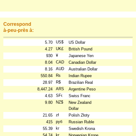
Correspond
à-peu-près à:
US$
5.70
US Dollar
UK£
4.27
British Pound
¥
930
Japanese Yen
CAD
8.04
Canadian Dollar
AUD
8.16
Australian Dollar
₨
550.84
Indian Rupee
R$
28.97
Brazilian Real
ARS
8,447.24
Argentine Peso
SFr.
4.63
Swiss Franc
NZ$
9.80
New Zealand
Dollar
zł
21.65
Polish Złoty
руб
415
Russian Ruble
kr
55.39
Swedish Krona
kr
54.74
Norwegian Krone