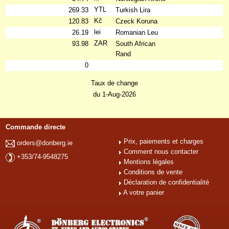
YTL
269.33
Turkish Lira
Kč
120.83
Czeck Koruna
lei
26.19
Romanian Leu
ZAR
93.98
South African
Rand
0
Taux de change
du 1-Aug-2026
Commande directe
Prix, paiements et charges
orders@donberg.ie
Comment nous contacter
+353/74-9548275
Mentions légales
Conditions de vente
Déclaration de confidentialité
A votre panier