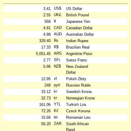
US$
3.41
US Dollar
UK£
2.55
British Pound
¥
556
Japanese Yen
CAD
4.81
Canadian Dollar
AUD
4.88
Australian Dollar
₨
329.40
Indian Rupee
R$
17.33
Brazilian Real
ARS
5,051.45
Argentine Peso
SFr.
2.77
Swiss Franc
NZ$
5.86
New Zealand
Dollar
zł
12.95
Polish Złoty
руб
248
Russian Ruble
kr
33.12
Swedish Krona
kr
32.73
Norwegian Krone
YTL
161.06
Turkish Lira
Kč
72.26
Czeck Koruna
lei
15.66
Romanian Leu
ZAR
56.20
South African
Rand