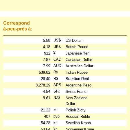
Correspond
à-peu-près à:
US$
5.59
US Dollar
UK£
4.18
British Pound
¥
912
Japanese Yen
CAD
7.87
Canadian Dollar
AUD
7.99
Australian Dollar
₨
539.82
Indian Rupee
R$
28.40
Brazilian Real
ARS
8,278.29
Argentine Peso
SFr.
4.54
Swiss Franc
NZ$
9.61
New Zealand
Dollar
zł
21.22
Polish Złoty
руб
407
Russian Ruble
kr
54.28
Swedish Krona
kr
53.64
Norwegian Krone