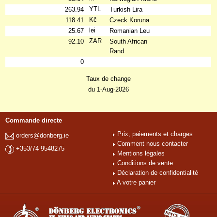
YTL
263.94
Turkish Lira
Kč
118.41
Czeck Koruna
lei
25.67
Romanian Leu
ZAR
92.10
South African
Rand
0
Taux de change
du 1-Aug-2026
Commande directe
Prix, paiements et charges
orders@donberg.ie
Comment nous contacter
+353/74-9548275
Mentions légales
Conditions de vente
Déclaration de confidentialité
A votre panier