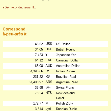
Semi-conducteurs H..
Correspond
à-peu-près à:
US$
45.52
US Dollar
UK£
34.05
British Pound
¥
7,423
Japanese Yen
CAD
64.12
Canadian Dollar
AUD
65.08
Australian Dollar
₨
4,395.66
Indian Rupee
R$
231.22
Brazilian Real
ARS
67,408.97
Argentine Peso
SFr.
36.98
Swiss Franc
NZ$
78.24
New Zealand
Dollar
zł
172.77
Polish Złoty
руб
3,314
Russian Ruble