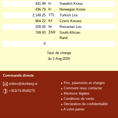
kr
441.99
Swedish Krona
kr
436.79
Norwegian Krone
YTL
2,149.25
Turkish Lira
Kč
964.22
Czeck Koruna
lei
209.00
Romanian Leu
ZAR
749.93
South African
Rand
0
Taux de change
du 1-Aug-2026
Commande directe
Prix, paiements et charges
orders@donberg.ie
Comment nous contacter
+353/74-9548275
Mentions légales
Conditions de vente
Déclaration de confidentialité
A votre panier