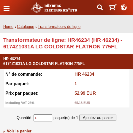
Home
Catalogue
Transformateurs de ligne
Transformateur de ligne: HR46234 (HR 46234) -
6174Z1031A LG GOLDSTAR FLATRON 775FL
HR 46234
6174Z1031A LG GOLDSTAR FLATRON 775FL
N° de commande:
HR 46234
Par paquet:
1
Prix par paquet:
52.99 EUR
Including VAT 23%:
65.18 EUR
Quantité:
paquet(s) de 1
Voir le panier