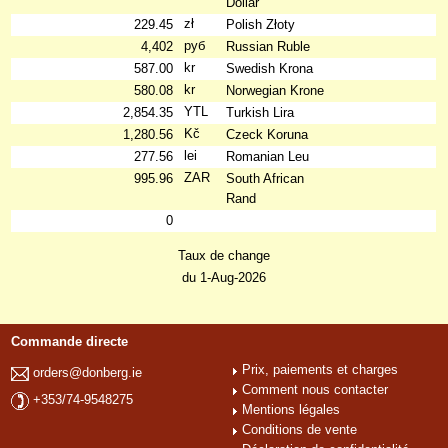
Dollar
zł
229.45
Polish Złoty
руб
4,402
Russian Ruble
kr
587.00
Swedish Krona
kr
580.08
Norwegian Krone
YTL
2,854.35
Turkish Lira
Kč
1,280.56
Czeck Koruna
lei
277.56
Romanian Leu
ZAR
995.96
South African
Rand
0
Taux de change
du 1-Aug-2026
Commande directe
Prix, paiements et charges
orders@donberg.ie
Comment nous contacter
+353/74-9548275
Mentions légales
Conditions de vente