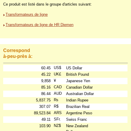
Ce produit est listé dans le groupe d'articles suivant:
Transformateurs de ligne
Transformateurs de ligne de HR Diemen
Correspond
à-peu-près à:
US$
60.45
US Dollar
UK£
45.22
British Pound
¥
9,858
Japanese Yen
CAD
85.16
Canadian Dollar
AUD
86.44
Australian Dollar
₨
5,837.75
Indian Rupee
R$
307.07
Brazilian Real
ARS
89,523.84
Argentine Peso
SFr.
49.11
Swiss Franc
NZ$
103.90
New Zealand