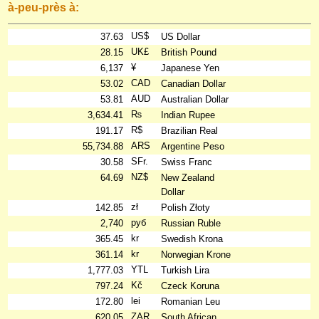
à-peu-près à:
US$
37.63
US Dollar
UK£
28.15
British Pound
¥
6,137
Japanese Yen
CAD
53.02
Canadian Dollar
AUD
53.81
Australian Dollar
₨
3,634.41
Indian Rupee
R$
191.17
Brazilian Real
ARS
55,734.88
Argentine Peso
SFr.
30.58
Swiss Franc
NZ$
64.69
New Zealand
Dollar
zł
142.85
Polish Złoty
руб
2,740
Russian Ruble
kr
365.45
Swedish Krona
kr
361.14
Norwegian Krone
YTL
1,777.03
Turkish Lira
Kč
797.24
Czeck Koruna
lei
172.80
Romanian Leu
ZAR
620.05
South African