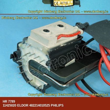
HR 7789
11425020 ELDOR 482214010525 PHILIPS