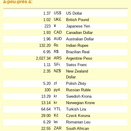
à-peu-près à:
US$
1.37
US Dollar
UK£
1.02
British Pound
¥
223
Japanese Yen
CAD
1.93
Canadian Dollar
AUD
1.96
Australian Dollar
₨
132.20
Indian Rupee
R$
6.95
Brazilian Real
ARS
2,027.34
Argentine Peso
SFr.
1.11
Swiss Franc
NZ$
2.35
New Zealand
Dollar
zł
5.20
Polish Złoty
руб
100
Russian Ruble
kr
13.29
Swedish Krona
kr
13.14
Norwegian Krone
YTL
64.64
Turkish Lira
Kč
29.00
Czeck Koruna
lei
6.29
Romanian Leu
ZAR
22.55
South African