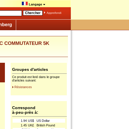
Langage
Approfondi
nberg
VEC COMMUTATEUR 5K
Groupes d'articles
Ce produit est listé dans le groupe
d'articles suivant:
Résistances
Correspond
à-peu-près à:
1.94
US$
US Dollar
1.45
UK£
British Pound