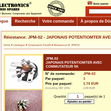
Votre panier
ogue
Recherche
Votre commande
À propos de Dö
Résistance: JPM-02 - JAPONAIS POTENTIOMTER A
Home
Catalogue
Composants Passifs
Résistances
JPM-02
JPM-02
JAPONAIS POTENTIOMTER AVEC
COMMUTATEUR 5K
N° de commande:
JPM-02
Par paquet:
1
Prix par paquet:
1.70 EUR
Including VAT 23%:
2.09 EUR
Quantité:
paquet(s) de 1