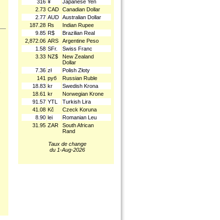
316
¥
Japanese Yen
2.73
CAD
Canadian Dollar
2.77
AUD
Australian Dollar
187.28
₨
Indian Rupee
9.85
R$
Brazilian Real
2,872.06
ARS
Argentine Peso
1.58
SFr.
Swiss Franc
3.33
NZ$
New Zealand
Dollar
7.36
zł
Polish Złoty
.
141
руб
Russian Ruble
18.83
kr
Swedish Krona
18.61
kr
Norwegian Krone
91.57
YTL
Turkish Lira
41.08
Kč
Czeck Koruna
8.90
lei
Romanian Leu
31.95
ZAR
South African
Rand
Taux de change
du 1-Aug-2026