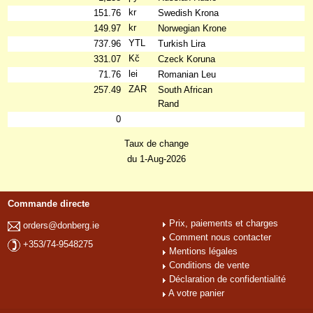
kr
151.76
Swedish Krona
kr
149.97
Norwegian Krone
YTL
737.96
Turkish Lira
Kč
331.07
Czeck Koruna
lei
71.76
Romanian Leu
ZAR
257.49
South African
Rand
0
Taux de change
du 1-Aug-2026
Commande directe
Prix, paiements et charges
orders@donberg.ie
Comment nous contacter
+353/74-9548275
Mentions légales
Conditions de vente
Déclaration de confidentialité
A votre panier