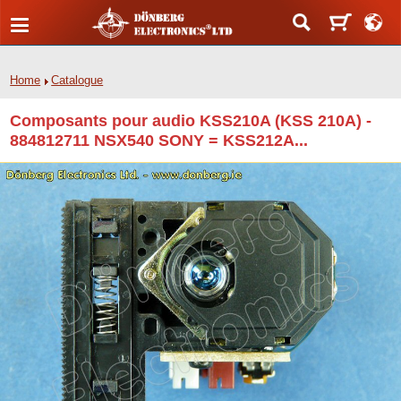
Home
Catalogue
Composants pour audio KSS210A (KSS 210A) -
884812711 NSX540 SONY = KSS212A...