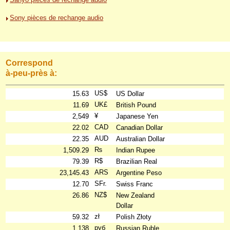
Sony pièces de rechange audio
Correspond
à-peu-près à:
US$
15.63
US Dollar
UK£
11.69
British Pound
¥
2,549
Japanese Yen
CAD
22.02
Canadian Dollar
AUD
22.35
Australian Dollar
₨
1,509.29
Indian Rupee
R$
79.39
Brazilian Real
ARS
23,145.43
Argentine Peso
SFr.
12.70
Swiss Franc
NZ$
26.86
New Zealand
Dollar
zł
59.32
Polish Złoty
руб
1,138
Russian Ruble